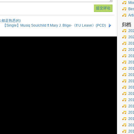
Mix
Bes
Art
不错诶大都是熟悉的)
归档
【Single】Musiq Soulchild ft Mary J. Blige-《If U Leave》(PCD)
20
20
20
20
20
20
20
20
20
20
20
20
20
20
20
20
20