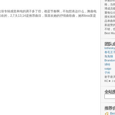
享最好
格，当
博成员
这张专辑感觉单纯的调子多了些，都是节奏啊，不知想表达什么，舞曲电
重每位
，2,7,9,13,14是推荐曲目，我喜欢她的抒情曲歌曲，她和boa算是
擅长和
品单曲和
新超赞
不错，
Best M
团队
tothesk
卷毛王
兔兔猫
Brandon
译特
saigo
子衿
射手
ΚС★
全站
搜
索：
推荐
Be