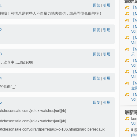
最新
1
回复
|
引用
【M
持哦！可惜总是有些人不自量力地去效仿，结果弄得低俗的很！
【M
【M
【M
2
回复
|
引用
Vo
【M
Vo
【M
3
回复
|
引用
乐+
【M
......[face09]
Vol
【M
Vol
4
回复
|
引用
【M
歌曲^_^
金
【M
Vo
5
回复
|
引用
atchesonsale.com/]rolex watches[/url][/b]
最新
ke
atchesonsale.com/]rolex watches[/url][/b]
Vo
watchesonsale.com/girardperregaux-c-106.html]girard perregaux
tt
发
plu