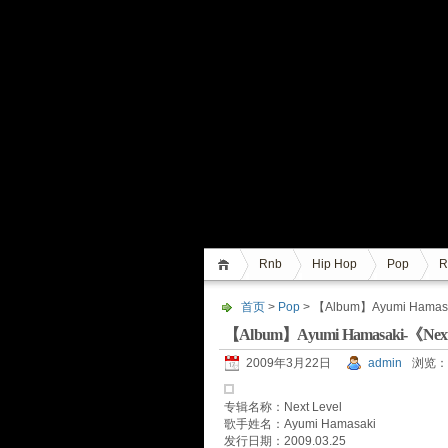
Rnb
Hip Hop
Pop
R
首页
>
Pop
> 【Album】Ayumi Hamas
【Album】Ayumi Hamasaki-《Nex
2009年3月22日
admin
浏览：
专辑名称：Next Level
歌手姓名：Ayumi Hamasaki
发行日期：2009.03.25