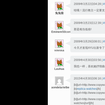
2009年3月22日04:28 |
#
哇哦！流行教主一定要支
兔兔猫
2009年3月23日12:39 |
#
那是相当低俗!
Eminem50cent
2009年3月29日08:01 |
#
今天才发现AYU出新专了，欣喜中
vovosa
2009年4月30日03:56 |
#
我也一样，喜欢她抒情曲的
Lauhua
2015年4月30日06:16 |
#
[b][url=http://www.copyw
aondelarielbe
[b]
replica watches
[/b]
[b][url=http://www.copyw
[b][url=http://www.copy
watches[/url][/b]