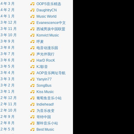
14 年 3 月
OOPS音乐精选
14 年 2 月
DaughtryCN
14 年 1 月
Music World
13 年 12 月
Evanescence中文
13 年 11 月
西城男孩中国联盟
13 年 10 月
Konvict Music
13 年 9 月
呼麦
13 年 8 月
电音动漫乐园
13 年 7 月
声光伴我行
13 年 6 月
HarD RocK
13 年 5 月
KJ影音
13 年 4 月
AOP音乐网址导航
13 年 3 月
Yanyin77
13 年 2 月
SongBus
13 年 1 月
Kiss Music
12 年 12 月
葡萄鱼音乐小站
12 年 11 月
Indiehead!
12 年 10 月
为音乐改变
12 年 9 月
哥特中国
12 年 8 月
掰咔音乐小站
12 年 5 月
Best Music