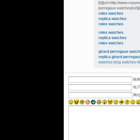
[b][url=http://www.copy
perregaux watches[/url][/
rolex watches
replica watches
rolex watches
rolex watches
replica watches
rolex watches
girard perregaux watc
replica girard perrega
watches blog
watches
A
昵称
电子
网