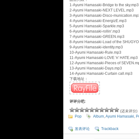
1-Ayumi Hamasaki-Bridge to the sky.mp3
2-Ayumi Hamasaki-NEXT LEVEL.mp3
3-Ayumi Hamasaki-Disco-munication.mp
4-Ayumi Hamasaki-EnergizE.mp3
5-Ayumi Hamasaki-Sparkle.mp3
6-Ayumi Hamasaki-rollin'.mp3
7-Ayumi Hamasaki-GREEN.mp3
8-Ayumi Hamasaki-Load of the SHUGY
9-Ayumi Hamasaki-identity.mp3
10-Ayumi Hamasaki-Rule.mp3
11-Ayumi Hamasaki-LOVE 'n' HATE.mp3
12-Ayumi Hamasaki-Pieces of SEVEN.m
13-Ayumi Hamasaki-Days.mp3
14-Ayumi Hamasaki-Curtain call.mp3
下载地址：
评评分吧:
(还未评分)
Pop
Album
,
Ayumi Hamasaki
,
P
发表评论
Trackback