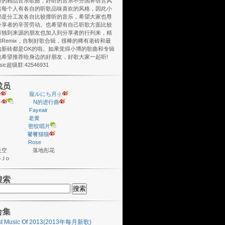
听的精品音乐歌曲，好听的音乐不分国界语言风
然每个人有各自的听歌品味喜欢的风格，因此小
都是分工发各自比较擅听的音乐，希望大家也尊
分享者的辛苦劳动。也希望有自己听歌方面比较
有独到来源的朋友也加入到分享者的行列来，精
Remix，自制好歌合辑，很棒的稀有老砖和最
的新砖都是OK的啦。如果觉得小博的歌曲和专辑
也希望推荐给身边的好朋友，好歌大家一起听!
usic超级群:42546931
成员
y
寵ルにち月ㄓ
子
N的进行曲
Fayeair
老黄
密纹唱片
饕餮猫猫
Rose
座天空 落地彤花
ＪoＪo
搜索
合集
st Music Of 2013(2013年每月新歌)