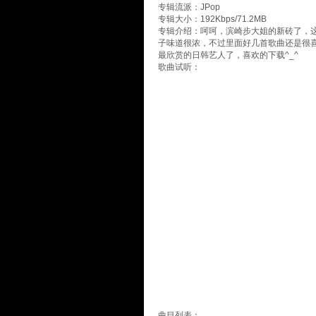
专辑流派：JPop
专辑大小：192Kbps/71.2MB
专辑介绍：呵呵，滨崎步大姐的新砖了，
子味道很浓，不过里面好几首歌曲还是很喜欢的
最欣赏的日韩艺人了，喜欢的下载^_^
歌曲试听：
曲目列表：