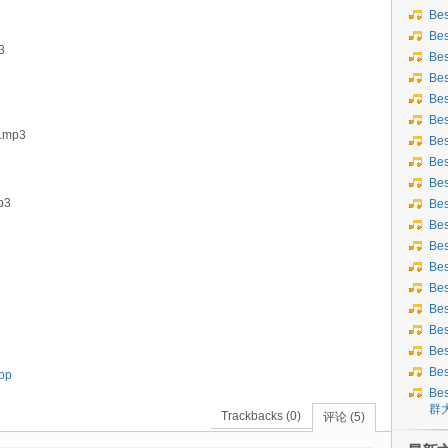
Be
Be
3
Be
Be
Be
Be
O.mp3
Be
Bes
Bes
p3
Be
Be
Be
Be
Be
Be
Be
Be
Be
op
Bes
群
Trackbacks (0)
评论 (5)