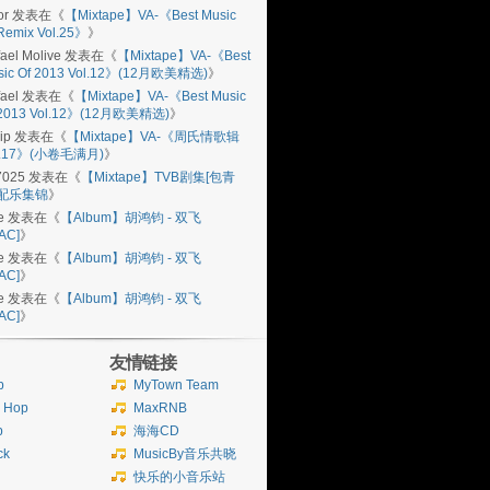
or
发表在《
【Mixtape】VA-《Best Music
Remix Vol.25》
》
ael Molive
发表在《
【Mixtape】VA-《Best
sic Of 2013 Vol.12》(12月欧美精选)
》
ael
发表在《
【Mixtape】VA-《Best Music
 2013 Vol.12》(12月欧美精选)
》
ip
发表在《
【Mixtape】VA-《周氏情歌辑
l.17》(小卷毛满月)
》
7025
发表在《
【Mixtape】TVB剧集[包青
]配乐集锦
》
e
发表在《
【Album】胡鸿钧 - 双飞
AC]
》
e
发表在《
【Album】胡鸿钧 - 双飞
AC]
》
e
发表在《
【Album】胡鸿钧 - 双飞
AC]
》
友情链接
b
MyTown Team
p Hop
MaxRNB
p
海海CD
ck
MusicBy音乐共晓
快乐的小音乐站