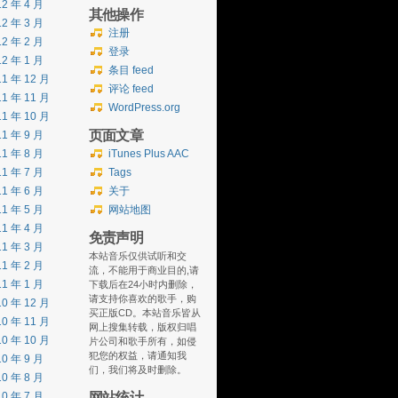
12 年 4 月
其他操作
12 年 3 月
注册
12 年 2 月
登录
12 年 1 月
条目 feed
11 年 12 月
评论 feed
11 年 11 月
WordPress.org
11 年 10 月
页面文章
11 年 9 月
11 年 8 月
iTunes Plus AAC
11 年 7 月
Tags
11 年 6 月
关于
11 年 5 月
网站地图
11 年 4 月
免责声明
11 年 3 月
本站音乐仅供试听和交
11 年 2 月
流，不能用于商业目的,请
11 年 1 月
下载后在24小时内删除，
请支持你喜欢的歌手，购
10 年 12 月
买正版CD。本站音乐皆从
10 年 11 月
网上搜集转载，版权归唱
10 年 10 月
片公司和歌手所有，如侵
犯您的权益，请通知我
10 年 9 月
们，我们将及时删除。
10 年 8 月
网站统计
10 年 7 月