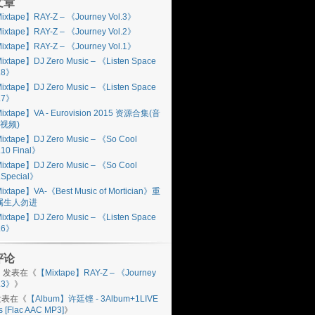
文章
ixtape】RAY-Z – 《Journey Vol.3》
ixtape】RAY-Z – 《Journey Vol.2》
ixtape】RAY-Z – 《Journey Vol.1》
ixtape】DJ Zero Music – 《Listen Space
l.8》
ixtape】DJ Zero Music – 《Listen Space
l.7》
ixtape】VA - Eurovision 2015 资源合集(音
视频)
ixtape】DJ Zero Music – 《So Cool
.10 Final》
ixtape】DJ Zero Music – 《So Cool
.Special》
ixtape】VA-《Best Music of Mortician》重
属生人勿进
ixtape】DJ Zero Music – 《Listen Space
l.6》
评论
n
发表在《
【Mixtape】RAY-Z – 《Journey
l.3》
》
表在《
【Album】许廷铿 - 3Album+1LIVE
s [Flac AAC MP3]
》