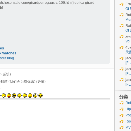
watchesonsale.com/girardperregaux-c-106.html]replica girard
Err
b]
Of 
Raf
Mu
Raf
Of
xwr
Vo
45
hes
天
ux watches
bout blog
jac
[FL
jac
[FL
 (必填)
jac
邮箱 (我们会为您保密) (必填)
[FL
址
分类
Rn
Hi
Po
Ro
MV