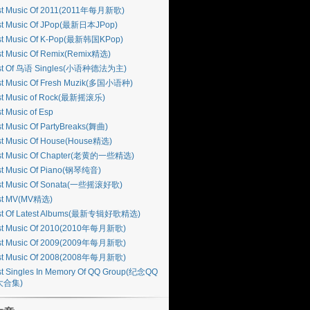
st Music Of 2011(2011年每月新歌)
st Music Of JPop(最新日本JPop)
st Music Of K-Pop(最新韩国KPop)
st Music Of Remix(Remix精选)
st Of 鸟语 Singles(小语种德法为主)
st Music Of Fresh Muzik(多国小语种)
st Music of Rock(最新摇滚乐)
t Music of Esp
t Music Of PartyBreaks(舞曲)
st Music Of House(House精选)
st Music Of Chapter(老黄的一些精选)
st Music Of Piano(钢琴纯音)
st Music Of Sonata(一些摇滚好歌)
st MV(MV精选)
st Of Latest Albums(最新专辑好歌精选)
st Music Of 2010(2010年每月新歌)
st Music Of 2009(2009年每月新歌)
st Music Of 2008(2008年每月新歌)
t Singles In Memory Of QQ Group(纪念QQ
大合集)