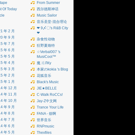
tape
From Summer
t Of Today
西尔德斯神话
icle
Music Sailor
音乐圣堂-混合理论
❤ 9〆〇's R&B City
21 年 2 月
❤
20 年 9 月
杂食性动物
15 年 7 月
狂野夏烙特
15 年 6 月
☆Verbal007 's
15 年 5 月
MusiCool™
15 年 4 月
魔.〢ЛКу
15 年 3 月
本家のkokia 's Blog
15 年 2 月
花狐音乐
15 年 1 月
Black's Music
14 年 12 月
JIE★BELLE
14 年 11 月
C-Walk RoCCs!
14 年 10 月
Jay-Z中文网
14 年 9 月
Trance Your Life
14 年 8 月
FANA - 烦啊
14 年 7 月
世界音乐
14 年 6 月
RNPmusic
14 年 5 月
Thexfiles