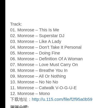
Track:
01. Monrose – This Is Me
02. Monrose – Superstar DJ
03. Monrose – Like A Lady
04. Monrose – Don’t Take It Personal
05. Monrose – Doing Fine
06. Monrose – Definition Of A Woman
07. Monrose – Love Must Carry On
08. Monrose – Breathe You In
09. Monrose – All Or Nothing
10. Monrose – No No No
11. Monrose – Catwalk V-O-G-U-E
12. Monrose – Mono
下载地址：
http://u.115.com/file/f2f95a0b59
评评分吧: