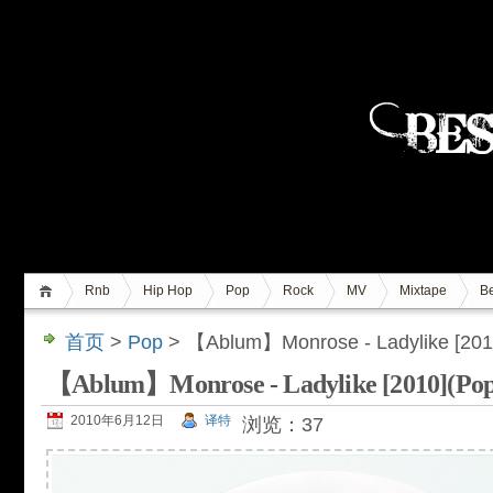
Rnb
Hip Hop
Pop
Rock
MV
Mixtape
Be
首页
>
Pop
> 【Ablum】Monrose - Ladylike [201
【Ablum】Monrose - Ladylike [2010](Pop
2010年6月12日
译特
浏览：37