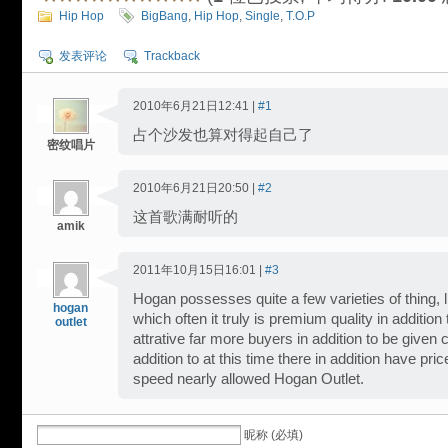
Hip Hop
BigBang
,
Hip Hop
,
Single
,
T.O.P
发表评论
Trackback
2010年6月21日12:41 |
#1
占个沙发也算对得起自己了
密纹唱片
2010年6月21日20:50 |
#2
这首歌满耐听的
amik
2011年10月15日16:01 |
#3
Hogan possesses quite a few varieties of thing, l
hogan
which often it truly is premium quality in addition 
outlet
attrative far more buyers in addition to be give
addition to at this time there in addition have pr
speed nearly allowed Hogan Outlet.
昵称 (必填)