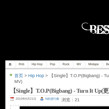
Rnb
Hip Hop
Pop
Rock
MV
Mixtape
Be
首页
>
Hip Hop
> 【Single】T.O.P(Bigbang) -
MV)
【Single】T.O.P(Bigbang) - Turn I
2010年6月21日
N的进行曲
浏览：21