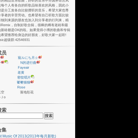
听的精品音乐歌曲，好听的音乐不分国界语言风
然每个人有各自的听歌品味喜欢的风格，因此小
都是分工发各自比较擅听的音乐，希望大家也尊
分享者的辛苦劳动。也希望有自己听歌方面比较
有独到来源的朋友也加入到分享者的行列来，精
Remix，自制好歌合辑，很棒的稀有老砖和最
的新砖都是OK的啦。如果觉得小博的歌曲和专辑
也希望推荐给身边的好朋友，好歌大家一起听!
usic超级群:42546931
成员
y
寵ルにち月ㄓ
子
N的进行曲
Fayeair
老黄
密纹唱片
饕餮猫猫
Rose
座天空 落地彤花
ＪoＪo
搜索
合集
st Music Of 2013(2013年每月新歌)