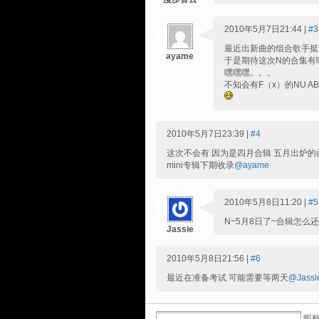
2010年5月7日21:44 |
#3
最近出新曲的组合歌手挺
ayame
于是期待这次N的合集有
嘿嘿嘿。。。
不知会有F（x）的NU ABO
2010年5月7日23:39 |
#4
这次不会有 因为是四月合辑 五月出炉的函
mini专辑下期收录
@ayame
2010年5月8日11:20 |
#5
N~5月8日了~合辑怎么
Jassie
2010年5月8日21:56 |
#6
最近在准备考试 可能需要等两天
@Jassi
昵称