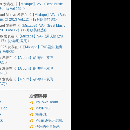
or
发表在《
【Mixtape】VA-《Best Music
Remix Vol.25》
》
ael Molive
发表在《
【Mixtape】VA-《Best
sic Of 2013 Vol.12》(12月欧美精选)
》
ael
发表在《
【Mixtape】VA-《Best Music
 2013 Vol.12》(12月欧美精选)
》
ip
发表在《
【Mixtape】VA-《周氏情歌辑
l.17》(小卷毛满月)
》
7025
发表在《
【Mixtape】TVB剧集[包青
]配乐集锦
》
e
发表在《
【Album】胡鸿钧 - 双飞
AC]
》
e
发表在《
【Album】胡鸿钧 - 双飞
AC]
》
e
发表在《
【Album】胡鸿钧 - 双飞
AC]
》
友情链接
b
MyTown Team
p Hop
MaxRNB
p
海海CD
ck
MusicBy音乐共晓
快乐的小音乐站