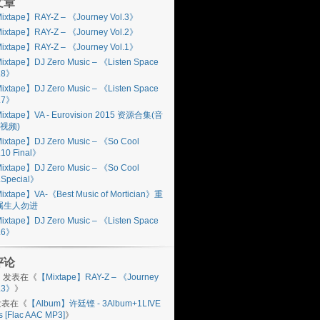
文章
ixtape】RAY-Z – 《Journey Vol.3》
ixtape】RAY-Z – 《Journey Vol.2》
ixtape】RAY-Z – 《Journey Vol.1》
ixtape】DJ Zero Music – 《Listen Space
l.8》
ixtape】DJ Zero Music – 《Listen Space
l.7》
ixtape】VA - Eurovision 2015 资源合集(音
视频)
ixtape】DJ Zero Music – 《So Cool
.10 Final》
ixtape】DJ Zero Music – 《So Cool
.Special》
ixtape】VA-《Best Music of Mortician》重
属生人勿进
ixtape】DJ Zero Music – 《Listen Space
l.6》
评论
n
发表在《
【Mixtape】RAY-Z – 《Journey
l.3》
》
表在《
【Album】许廷铿 - 3Album+1LIVE
s [Flac AAC MP3]
》