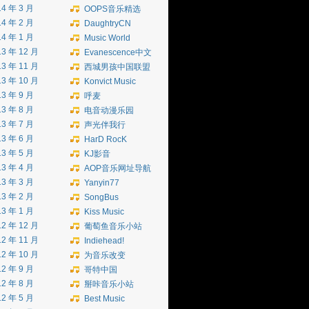
14 年 3 月
OOPS音乐精选
14 年 2 月
DaughtryCN
14 年 1 月
Music World
13 年 12 月
Evanescence中文
13 年 11 月
西城男孩中国联盟
13 年 10 月
Konvict Music
13 年 9 月
呼麦
13 年 8 月
电音动漫乐园
13 年 7 月
声光伴我行
13 年 6 月
HarD RocK
13 年 5 月
KJ影音
13 年 4 月
AOP音乐网址导航
13 年 3 月
Yanyin77
13 年 2 月
SongBus
13 年 1 月
Kiss Music
12 年 12 月
葡萄鱼音乐小站
12 年 11 月
Indiehead!
12 年 10 月
为音乐改变
12 年 9 月
哥特中国
12 年 8 月
掰咔音乐小站
12 年 5 月
Best Music