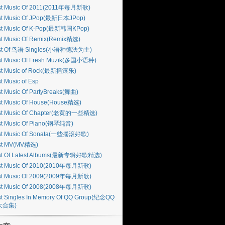
st Music Of 2011(2011年每月新歌)
st Music Of JPop(最新日本JPop)
st Music Of K-Pop(最新韩国KPop)
st Music Of Remix(Remix精选)
st Of 鸟语 Singles(小语种德法为主)
st Music Of Fresh Muzik(多国小语种)
st Music of Rock(最新摇滚乐)
t Music of Esp
t Music Of PartyBreaks(舞曲)
st Music Of House(House精选)
st Music Of Chapter(老黄的一些精选)
st Music Of Piano(钢琴纯音)
st Music Of Sonata(一些摇滚好歌)
st MV(MV精选)
st Of Latest Albums(最新专辑好歌精选)
st Music Of 2010(2010年每月新歌)
st Music Of 2009(2009年每月新歌)
st Music Of 2008(2008年每月新歌)
t Singles In Memory Of QQ Group(纪念QQ
大合集)