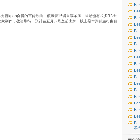
Be
Be
，作为新kpop合辑的宣传歌曲，预示着15辑重嘻哈风，当然也有很多RB大
Be
大家制作，敬请期待，预计在五月八号之前出炉。以上是本期的主打曲目
Be
Be
Be
Be
Bes
Bes
Be
Be
Be
Be
Be
Be
Be
Be
Be
Bes
群