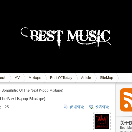
ock
MV
Mixtape
Best Of Today
Article
SiteMap
Song(Intro Of The Next K-pop Mixtape)
The Next K-pop Mixtape)
：25
阅读评论
发表评论
关于Be
Best