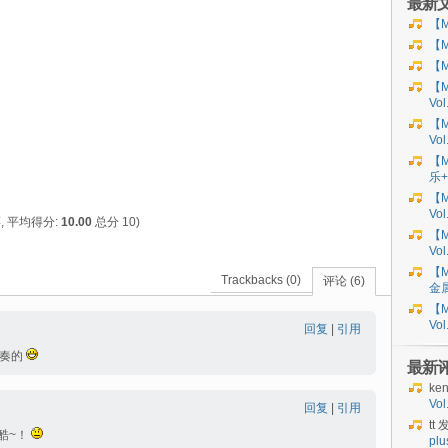
最新
【M
【M
【M
【M
Vo
【M
Vo
【M
乐+
【M
Vol
, 平均得分:
10.00
总分 10)
【M
Vol
【M
Trackbacks (0)
评论 (6)
金
【M
Vo
回复
|
引用
节奏的
最新
ke
Vo
回复
|
引用
tt
发
酷~！
plu