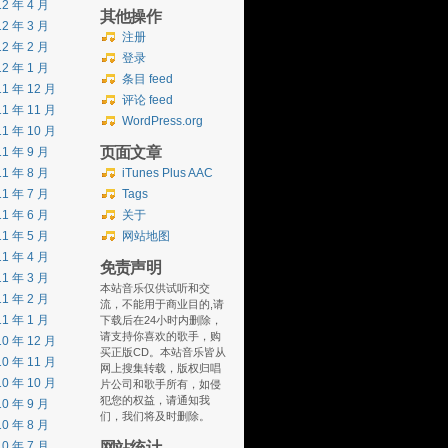
12 年 4 月
其他操作
12 年 3 月
注册
12 年 2 月
登录
12 年 1 月
条目 feed
11 年 12 月
评论 feed
11 年 11 月
WordPress.org
11 年 10 月
页面文章
11 年 9 月
11 年 8 月
iTunes Plus AAC
11 年 7 月
Tags
11 年 6 月
关于
11 年 5 月
网站地图
11 年 4 月
免责声明
11 年 3 月
本站音乐仅供试听和交
11 年 2 月
流，不能用于商业目的,请
11 年 1 月
下载后在24小时内删除，
请支持你喜欢的歌手，购
10 年 12 月
买正版CD。本站音乐皆从
10 年 11 月
网上搜集转载，版权归唱
10 年 10 月
片公司和歌手所有，如侵
犯您的权益，请通知我
10 年 9 月
们，我们将及时删除。
10 年 8 月
网站统计
10 年 7 月