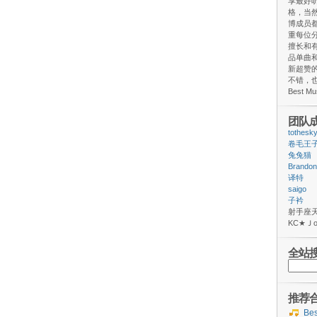
享最好
格，当
博成员
重每位
擅长和
品单曲和
新超赞
不错，
Best M
团队
tothesk
卷毛王
兔兔猫
Brandon
译特
saigo
子衿
射手
ΚС★
全站
搜
索：
推荐
Be