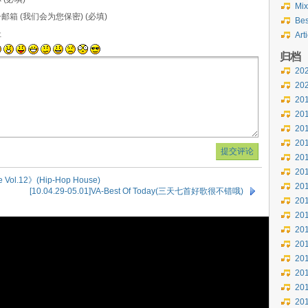
Mix
邮箱 (我们会为您保密) (必填)
Bes
址
Art
归档
20
20
20
20
20
20
20
20
 Vol.12》(Hip-Hop House)
20
[10.04.29-05.01]VA-Best Of Today(三天七首好歌很不错哦)
20
20
20
20
20
20
20
20