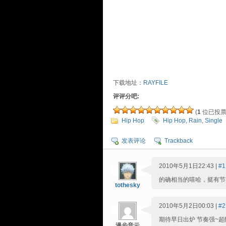
下载地址：
RAYFILE
评评分吧:
(
1
位已投票
Hip Hop
Hip Hop
,
Rain
,
Single
发表评论
Trackback
2010年5月1日22:43 |
#1
的确相当的嘻哈，挺有
tothesky
2010年5月2日00:03 |
#2
期待早日出炉 节奏强~超
漫步音云