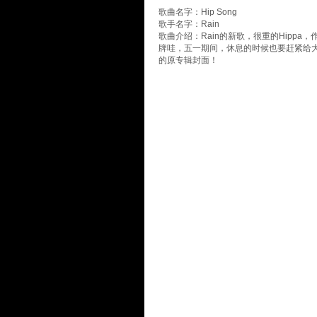
歌曲名字：Hip Song
歌手名字：Rain
歌曲介绍：Rain的新歌，很重的Hippa
牌哇，五一期间，休息的时候也要赶紧给
的原专辑封面！