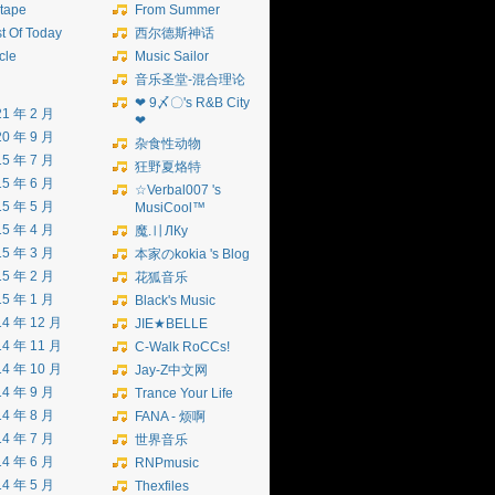
tape
From Summer
t Of Today
西尔德斯神话
icle
Music Sailor
音乐圣堂-混合理论
❤ 9〆〇's R&B City
21 年 2 月
❤
20 年 9 月
杂食性动物
15 年 7 月
狂野夏烙特
15 年 6 月
☆Verbal007 's
15 年 5 月
MusiCool™
15 年 4 月
魔.〢ЛКу
15 年 3 月
本家のkokia 's Blog
15 年 2 月
花狐音乐
15 年 1 月
Black's Music
14 年 12 月
JIE★BELLE
14 年 11 月
C-Walk RoCCs!
14 年 10 月
Jay-Z中文网
14 年 9 月
Trance Your Life
14 年 8 月
FANA - 烦啊
14 年 7 月
世界音乐
14 年 6 月
RNPmusic
14 年 5 月
Thexfiles