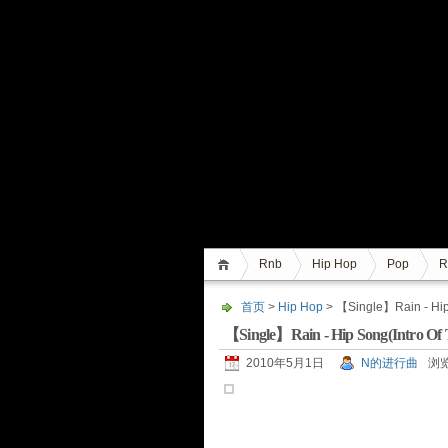
Rnb
Hip Hop
Pop
R
首页
>
Hip Hop
> 【Single】Rain - Hip 
【Single】Rain - Hip Song(Intro Of 
2010年5月1日
N的进行曲
浏览