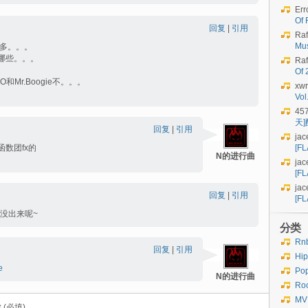
Err
Of 
回复
|
引用
Raf
Mu
多。。。
哪些。。。
Raf
Of
和Mr.Boogie不。。。
xwr
Vo
45
天
回复
|
引用
jac
数团fx的
[FL
N的进行曲
jac
[FL
jac
回复
|
引用
[FL
还没出来呢~
分类
Rn
回复
|
引用
Hi
e
Po
N的进行曲
Ro
MV
 (必填)