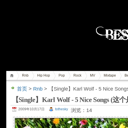
Rnb
Hip Hop
Pop
Rock
MV
Mixtape
Be
首页
>
Rnb
> 【Single】Karl Wolf - 5 Nice
【Single】Karl Wolf - 5 Nice Songs
2009年10月17日
tothesky
浏览：14