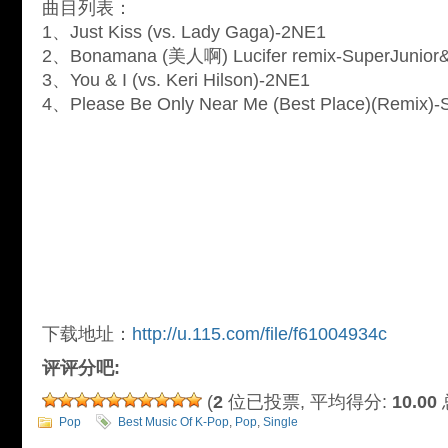
曲目列表：
1、Just Kiss (vs. Lady Gaga)-2NE1
2、Bonamana (美人啊) Lucifer remix-SuperJunior
3、You & I (vs. Keri Hilson)-2NE1
4、Please Be Only Near Me (Best Place)(Remix)
下载地址：
http://u.115.com/file/f61004934c
评评分吧:
(
2
位已投票, 平均得分:
10.00
Pop
Best Music Of K-Pop
,
Pop
,
Single