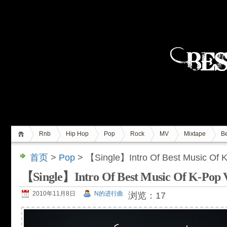
Rnb
Hip Hop
Pop
Rock
MV
Mixtape
Be
首页
>
Pop
> 【Single】Intro Of Best Music Of K
【Single】Intro Of Best Music Of K-Pop V
2010年11月8日
N的进行曲
浏览：17