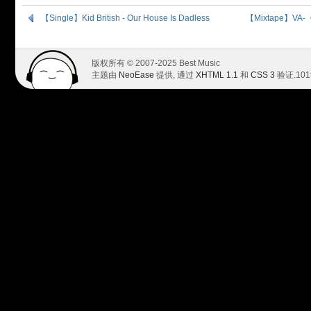
【Single】Kid British - Our House Is Dadless
【Mixtape】VA-
版权所有 © 2007-2025 Best Music
主题由
NeoEase
提供, 通过
XHTML 1.1
和
CSS 3
验证.
101