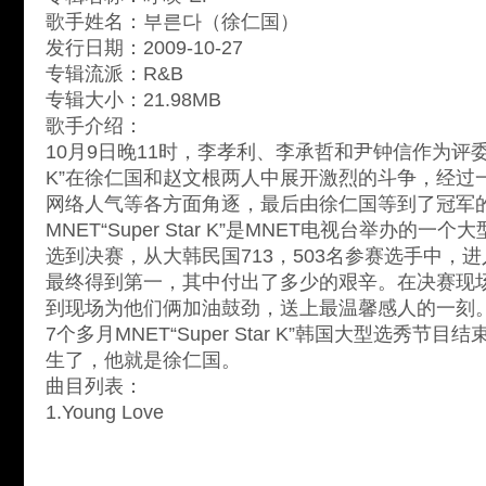
歌手姓名：부른다（徐仁国）
发行日期：2009-10-27
专辑流派：R&B
专辑大小：21.98MB
歌手介绍：
10月9日晚11时，李孝利、李承哲和尹钟信作为评委，MNE
K”在徐仁国和赵文根两人中展开激烈的斗争，经过
网络人气等各方面角逐，最后由徐仁国等到了冠军
MNET“Super Star K”是MNET电视台举办的
选到决赛，从大韩民国713，503名参赛选手中，进入
最终得到第一，其中付出了多少的艰辛。在决赛现
到现场为他们俩加油鼓劲，送上最温馨感人的一刻
7个多月MNET“Super Star K”
韩国
大型选秀节目结
生了，他就是徐仁国。
曲目列表：
1.Young Love