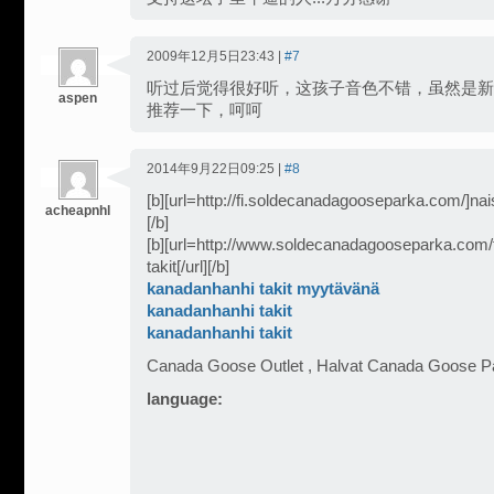
2009年12月5日23:43 |
#7
听过后觉得很好听，这孩子音色不错，虽然是新
aspen
推荐一下，呵呵
2014年9月22日09:25 |
#8
[b][url=http://fi.soldecanadagooseparka.com/]nais
acheapnhl
[/b]
[b][url=http://www.soldecanadagooseparka.com/f
takit[/url][/b]
kanadanhanhi takit myytävänä
kanadanhanhi takit
kanadanhanhi takit
Canada Goose Outlet , Halvat Canada Goose P
language: