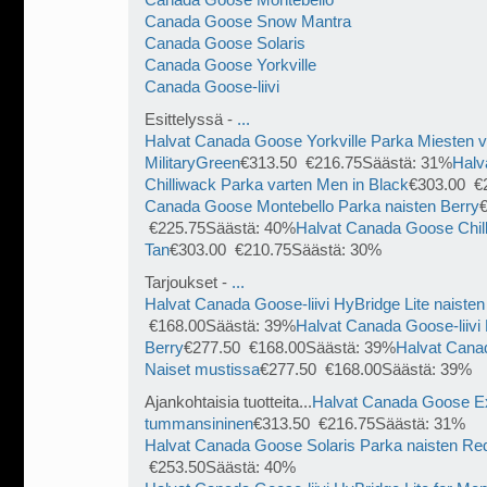
Canada Goose Montebello
Canada Goose Snow Mantra
Canada Goose Solaris
Canada Goose Yorkville
Canada Goose-liivi
Esittelyssä -
...
Halvat Canada Goose Yorkville Parka Miesten 
MilitaryGreen
€313.50 €216.75Säästä: 31%
Halv
Chilliwack Parka varten Men in Black
€303.00 €
Canada Goose Montebello Parka naisten Berry
€225.75Säästä: 40%
Halvat Canada Goose Chil
Tan
€303.00 €210.75Säästä: 30%
Tarjoukset -
...
Halvat Canada Goose-liivi HyBridge Lite naiste
€168.00Säästä: 39%
Halvat Canada Goose-liivi 
Berry
€277.50 €168.00Säästä: 39%
Halvat Canad
Naiset mustissa
€277.50 €168.00Säästä: 39%
Ajankohtaisia tuotteita...
Halvat Canada Goose Ex
tummansininen
€313.50 €216.75Säästä: 31%
Halvat Canada Goose Solaris Parka naisten Re
€253.50Säästä: 40%