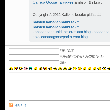
Canada Goose Tarvikkeet
& nbsp ; & nbsp ;
Copyright © 2012 Kaikki oikeudet pidätetään .
naisten kanadanhanhi takit
naisten kanadanhanhi takit
kanadanhanhi takit pistorasiaan blog
kanadanhan
soldecanadagooseparka.com blog
昵称 (必填)
电子邮箱 (我们会为您保密) (必填)
网址
订阅评论