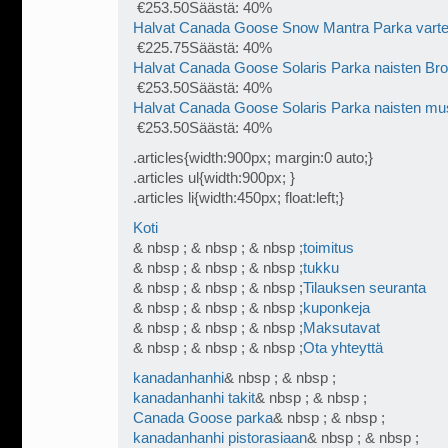
€253.50Säästä: 40%
Halvat Canada Goose Snow Mantra Parka varte
€225.75Säästä: 40%
Halvat Canada Goose Solaris Parka naisten Br
€253.50Säästä: 40%
Halvat Canada Goose Solaris Parka naisten mu
€253.50Säästä: 40%
.articles{width:900px; margin:0 auto;}
.articles ul{width:900px; }
.articles li{width:450px; float:left;}
Koti
& nbsp ; & nbsp ; & nbsp ;
toimitus
& nbsp ; & nbsp ; & nbsp ;
tukku
& nbsp ; & nbsp ; & nbsp ;
Tilauksen seuranta
& nbsp ; & nbsp ; & nbsp ;
kuponkeja
& nbsp ; & nbsp ; & nbsp ;
Maksutavat
& nbsp ; & nbsp ; & nbsp ;
Ota yhteyttä
kanadanhanhi
& nbsp ; & nbsp ;
kanadanhanhi takit
& nbsp ; & nbsp ;
Canada Goose parka
& nbsp ; & nbsp ;
kanadanhanhi pistorasiaan
& nbsp ; & nbsp ;