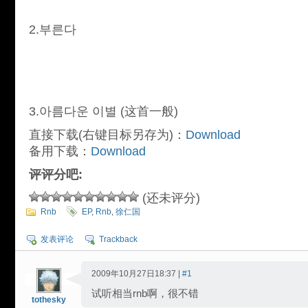
2.부른다
3.아름다운 이별
(这首一般)
直接下载(右键目标另存为)：
Download
备用下载：
Download
评评分吧:
(还未评分)
Rnb
EP
,
Rnb
,
徐仁国
发表评论
Trackback
2009年10月27日18:37 |
#1
试听相当rnb啊，很不错
tothesky