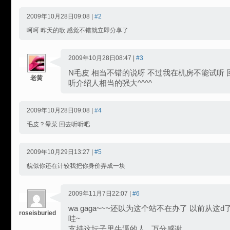
2009年10月28日09:08 |
#2
呵呵 昨天的歌 感觉不错就立即分享了
2009年10月28日08:47 |
#3
N毛皮 相当不错的说呀 不过我在机房不能试听 
老黄
听介绍人相当的强大^^^^
2009年10月28日09:08 |
#4
毛皮？晕菜 回去听听吧
2009年10月29日13:27 |
#5
貌似你还在计较我把你身价弄成一块
2009年11月7日22:07 |
#6
wa gaga~~~还以为这个站不在办了 以前从这
roseisburied
哇~
支持这坛子里牛逼的人...万分感谢