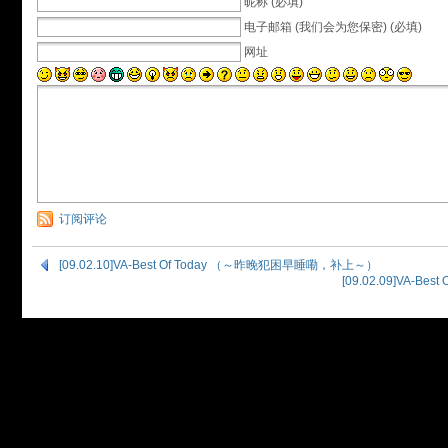
昵称 (必填)
电子邮箱 (我们会为您保密) (必填)
网址
订阅评论
[09.02.10]VA-Best Of Today （～昨晚犯困早睡嘞，补上～）
[09.02.09]VA-B