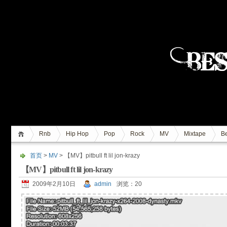
Rnb
Hip Hop
Pop
Rock
MV
Mixtape
Be
首页
>
MV
> 【MV】pitbull ft lil jon-krazy
【MV】pitbull ft lil jon-krazy
2009年2月10日
admin
浏览：20