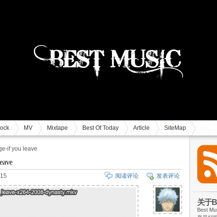
ock
MV
Mixtape
Best Of Today
Article
SiteMap
e-if you leave
eave
15
阅读评论
发表评论
关于Be
Best