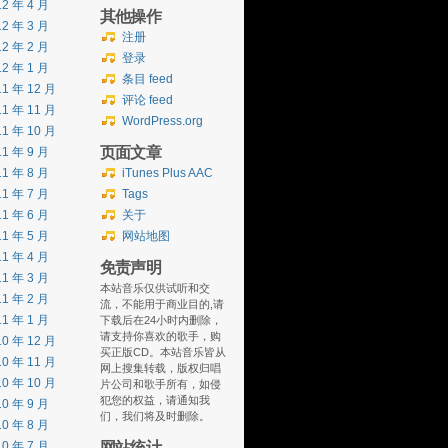
12 年 4 月
其他操作
12 年 3 月
注册
12 年 2 月
登录
12 年 1 月
条目 feed
11 年 12 月
评论 feed
11 年 11 月
WordPress.org
11 年 10 月
页面文章
11 年 9 月
11 年 8 月
iTunes Plus AAC
11 年 7 月
Tags
11 年 6 月
关于
11 年 5 月
网站地图
11 年 4 月
免责声明
11 年 3 月
本站音乐仅供试听和交
11 年 2 月
流，不能用于商业目的,请
11 年 1 月
下载后在24小时内删除，
请支持你喜欢的歌手，购
10 年 12 月
买正版CD。本站音乐皆从
10 年 11 月
网上搜集转载，版权归唱
10 年 10 月
片公司和歌手所有，如侵
犯您的权益，请通知我
10 年 9 月
们，我们将及时删除。
10 年 8 月
网站统计
10 年 7 月