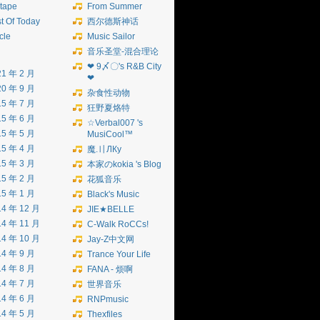
tape
From Summer
t Of Today
西尔德斯神话
icle
Music Sailor
音乐圣堂-混合理论
❤ 9〆〇's R&B City
21 年 2 月
❤
20 年 9 月
杂食性动物
15 年 7 月
狂野夏烙特
15 年 6 月
☆Verbal007 's
15 年 5 月
MusiCool™
15 年 4 月
魔.〢ЛКу
15 年 3 月
本家のkokia 's Blog
15 年 2 月
花狐音乐
15 年 1 月
Black's Music
14 年 12 月
JIE★BELLE
14 年 11 月
C-Walk RoCCs!
14 年 10 月
Jay-Z中文网
14 年 9 月
Trance Your Life
14 年 8 月
FANA - 烦啊
14 年 7 月
世界音乐
14 年 6 月
RNPmusic
14 年 5 月
Thexfiles