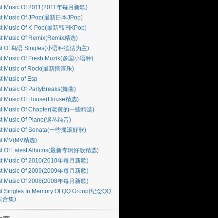
st Music Of 2011(2011年每月新歌)
st Music Of JPop(最新日本JPop)
st Music Of K-Pop(最新韩国KPop)
st Music Of Remix(Remix精选)
st Of 鸟语 Singles(小语种德法为主)
st Music Of Fresh Muzik(多国小语种)
st Music of Rock(最新摇滚乐)
t Music of Esp
t Music Of PartyBreaks(舞曲)
st Music Of House(House精选)
st Music Of Chapter(老黄的一些精选)
st Music Of Piano(钢琴纯音)
st Music Of Sonata(一些摇滚好歌)
st MV(MV精选)
st Of Latest Albums(最新专辑好歌精选)
st Music Of 2010(2010年每月新歌)
st Music Of 2009(2009年每月新歌)
st Music Of 2008(2008年每月新歌)
t Singles In Memory Of QQ Group(纪念QQ
大合集)