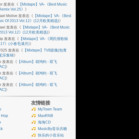
or
发表在《
【Mixtape】VA-《Best Music
Remix Vol.25》
》
ael Molive
发表在《
【Mixtape】VA-《Best
sic Of 2013 Vol.12》(12月欧美精选)
》
ael
发表在《
【Mixtape】VA-《Best Music
 2013 Vol.12》(12月欧美精选)
》
ip
发表在《
【Mixtape】VA-《周氏情歌辑
l.17》(小卷毛满月)
》
7025
发表在《
【Mixtape】TVB剧集[包青
]配乐集锦
》
e
发表在《
【Album】胡鸿钧 - 双飞
AC]
》
e
发表在《
【Album】胡鸿钧 - 双飞
AC]
》
e
发表在《
【Album】胡鸿钧 - 双飞
AC]
》
友情链接
b
MyTown Team
p Hop
MaxRNB
p
海海CD
ck
MusicBy音乐共晓
快乐的小音乐站