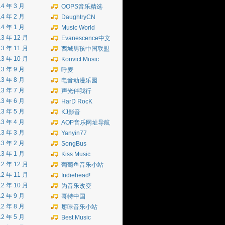
14 年 3 月
OOPS音乐精选
14 年 2 月
DaughtryCN
14 年 1 月
Music World
13 年 12 月
Evanescence中文
13 年 11 月
西城男孩中国联盟
13 年 10 月
Konvict Music
13 年 9 月
呼麦
13 年 8 月
电音动漫乐园
13 年 7 月
声光伴我行
13 年 6 月
HarD RocK
13 年 5 月
KJ影音
13 年 4 月
AOP音乐网址导航
13 年 3 月
Yanyin77
13 年 2 月
SongBus
13 年 1 月
Kiss Music
12 年 12 月
葡萄鱼音乐小站
12 年 11 月
Indiehead!
12 年 10 月
为音乐改变
12 年 9 月
哥特中国
12 年 8 月
掰咔音乐小站
12 年 5 月
Best Music