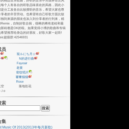
听的精品音乐歌曲，好听的音乐不分国界语言风
然每个人有各自的听歌品味喜欢的风格，因此小
都是分工发各自比较擅听的音乐，希望大家也尊
分享者的辛苦劳动。也希望有自己听歌方面比较
有独到来源的朋友也加入到分享者的行列来，精
Remix，自制好歌合辑，很棒的稀有老砖和最
的新砖都是OK的啦。如果觉得小博的歌曲和专辑
也希望推荐给身边的好朋友，好歌大家一起听!
usic超级群:42546931
成员
y
寵ルにち月ㄓ
子
N的进行曲
Fayeair
老黄
密纹唱片
饕餮猫猫
Rose
座天空 落地彤花
ＪoＪo
搜索
合集
st Music Of 2013(2013年每月新歌)