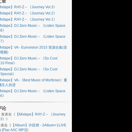
文章
ixtape】RAY-Z – 《Journey Vol.3》
ixtape】RAY-Z – 《Journey Vol.2》
ixtape】RAY-Z – 《Journey Vol.1》
ixtape】DJ Zero Music – 《Listen Space
l.8》
ixtape】DJ Zero Music – 《Listen Space
l.7》
ixtape】VA - Eurovision 2015 资源合集(音
视频)
ixtape】DJ Zero Music – 《So Cool
.10 Final》
ixtape】DJ Zero Music – 《So Cool
.Special》
ixtape】VA-《Best Music of Mortician》重
属生人勿进
ixtape】DJ Zero Music – 《Listen Space
l.6》
评论
n
发表在《
【Mixtape】RAY-Z – 《Journey
l.3》
》
表在《
【Album】许廷铿 - 3Album+1LIVE
s [Flac AAC MP3]
》