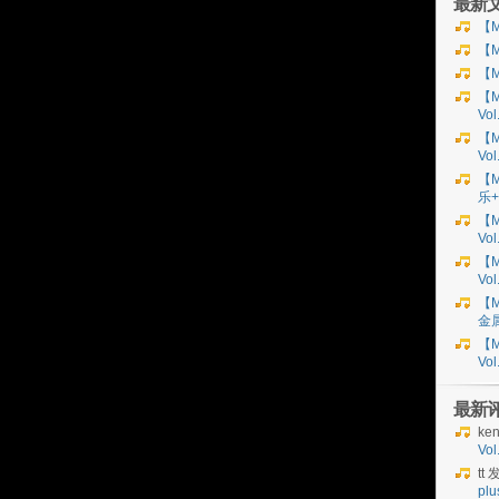
最新
【M
【M
【M
【M
Vo
【M
Vo
【M
乐+
【M
Vol
【M
Vol
【M
金
【M
Vo
最新
ke
Vo
tt
发
plu