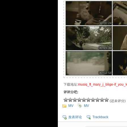
下载地址:
musiq_ft_mary_j_blige-if_you_
评评分吧:
(还未评分)
MV
MV
发表评论
Trackback