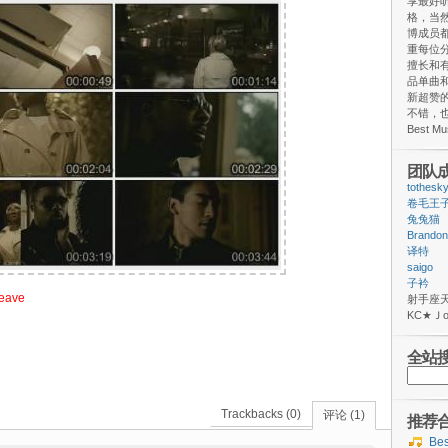
享最好
格，当
博成员
重每位
擅长和
品单曲和
新超赞
不错，
Best M
团队
tothesk
卷毛王
兔兔猫
Brandon
译特
saigo
子衿
leave
射手
ΚС★
全站
搜
索：
Trackbacks (0)
评论 (1)
推荐
Be