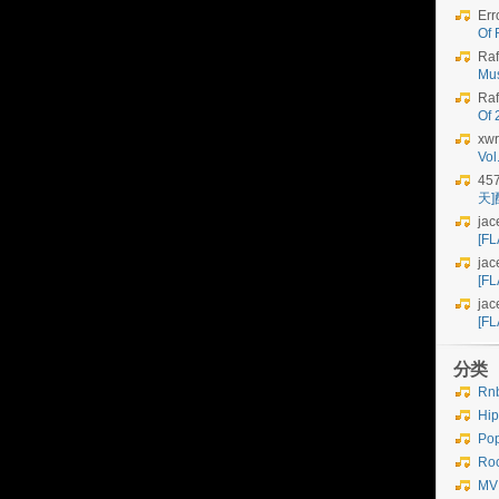
Err
Of 
Raf
Mu
Raf
Of
xwr
Vo
45
天
jac
[FL
jac
[FL
jac
[FL
分类
Rn
Hi
Po
Ro
MV