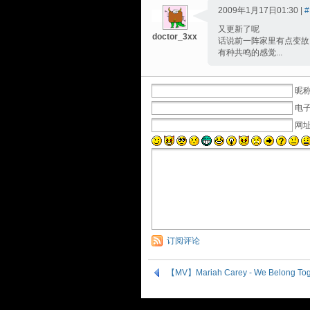
2009年1月17日01:30 |
#
又更新了呢
doctor_3xx
话说前一阵家里有点变故
有种共鸣的感觉...
昵称
电子
网
订阅评论
【MV】Mariah Carey - We Belong Tog