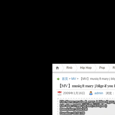
Rnb
Hip Hop
Pop
R
首页
>
MV
> 【MV】musiq ft mary j blig
【MV】musiq ft mary j blige-if you l
2009年1月16日
admin
浏览：