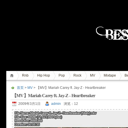
Rnb
Hip Hop
Pop
Rock
MV
Mixtape
Be
首页
>
MV
> 【MV】Mariah Carey ft. Jay-Z - Heartbreaker
【MV】Mariah Carey ft. Jay-Z - Heartbreaker
2009年3月1日
admin
浏览：12