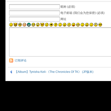
昵称 (必填)
电子邮箱 (我们会为您保密) (必填)
网址
订阅评论
【Album】Tynisha Keli-《The Chronicles Of TK》 (JP版本)