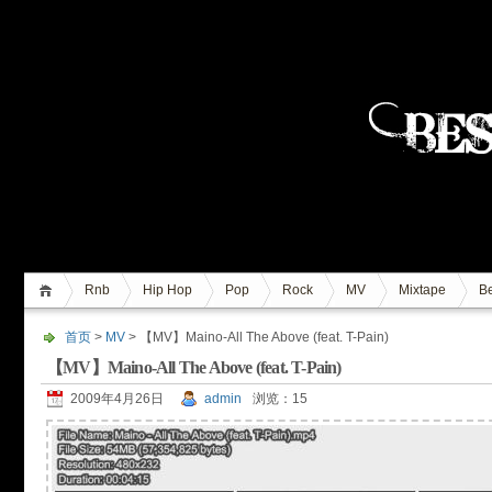
Rnb
Hip Hop
Pop
Rock
MV
Mixtape
Be
首页
>
MV
> 【MV】Maino-All The Above (feat. T-Pain)
【MV】Maino-All The Above (feat. T-Pain)
2009年4月26日
admin
浏览：15