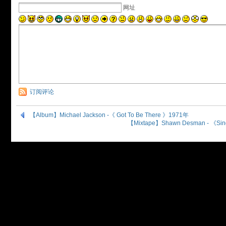
网址
订阅评论
【Album】Michael Jackson -《 Got To Be There 》1971年
【Mixtape】Shawn Desman - 《Si