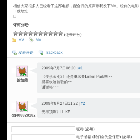
相信大家很多人已经看了这部电影，配合月的原声带我发下MV。经典的电影
下载地址：
评评分吧:
(还未评分)
MV
MV
发表评论
Trackback
2009年7月7日06:20 |
#1
《变形金刚2》还是继续要Linkin Park来~~
饭如霜
挺喜欢这首歌的~~
谢谢咯~~~
2009年8月27日11:22 |
#2
无得顶啊》I LIKE
qq408828182
昵称 (必填)
电子邮箱 (我们会为您保密) (必填)