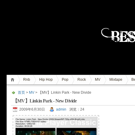
Rnb
Hip Hop
Pop
Rock
MV
Mixtape
Be
首页
>
MV
> 【MV】Linkin Park - New Divide
【MV】Linkin Park - New Divide
2009年6月30日
admin
浏览：24