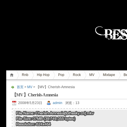
Rnb
Hip Hop
Pop
Rock
MV
Mixtape
Be
首页
>
MV
> 【MV】Cherish-Amnesia
【MV】Cherish-Amnesia
2008年5月23日
admin
浏览：13