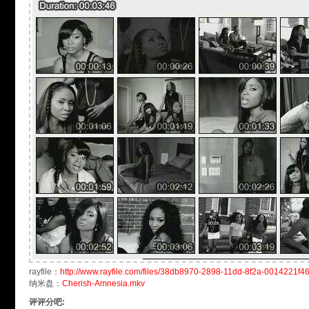
rayfile：
http://www.rayfile.com/files/38db8970-2898-11dd-8f2a-0014221f4
纳米盘：
Cherish-Amnesia.mkv
评评分吧: