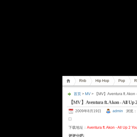
Rnb
Hip Hop
Pop
R
首页
>
MV
> 【MV】Aventura ft. Akon - 
【MV】Aventura ft. Akon - All Up 2
2009年8月19日
admin
浏览：
下载地址：
Aventura ft. Akon - All Up 2 Yo
评评分吧: