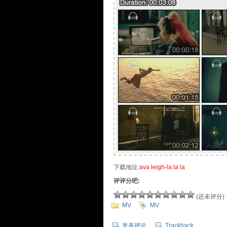
下载地址:
ava leigh-la la la
评评分吧:
(还未评分)
MV
MV
发表评论
Trackback