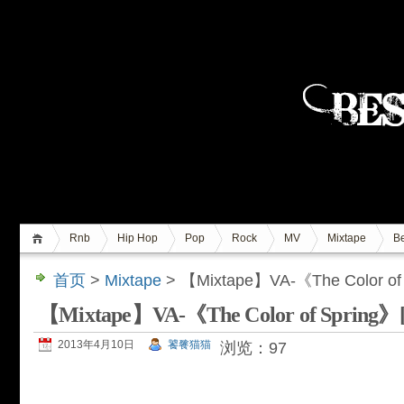
Rnb
Hip Hop
Pop
Rock
MV
Mixtape
Be
首页
>
Mixtape
> 【Mixtape】VA-《The Color o
【Mixtape】VA-《The Color of Sprin
2013年4月10日
饕餮猫猫
浏览：97