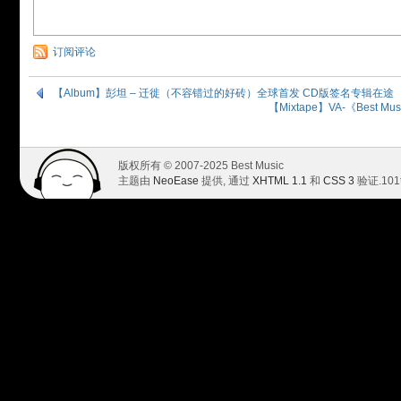
订阅评论
【Album】彭坦 – 迁徙（不容错过的好砖）全球首发 CD版签名专辑在途
【Mixtape】VA-《Best Mus
版权所有 © 2007-2025 Best Music
主题由
NeoEase
提供, 通过
XHTML 1.1
和
CSS 3
验证.
101