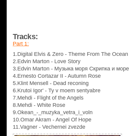
Tracks:
Part 1:
1.Digital Elvis & Zero - Theme From The Ocean
2.Edvin Marton - Love Story
3.Edvin Marton - Музыка моря Скрипка и море
4.Ernesto Cortazar II - Autumn Rose
5.Klint Mensell - Dead reconing
6.Krutoi Igor' - Ty v moem sentyabre
7.Mehdi - Flight of the Angels
8.Mehdi - White Rose
9.Okean_-_muzyka_vetra_i_voln
10.Omar Akram - Angel Of Hope
11.Vagner - Vechernei zvezde