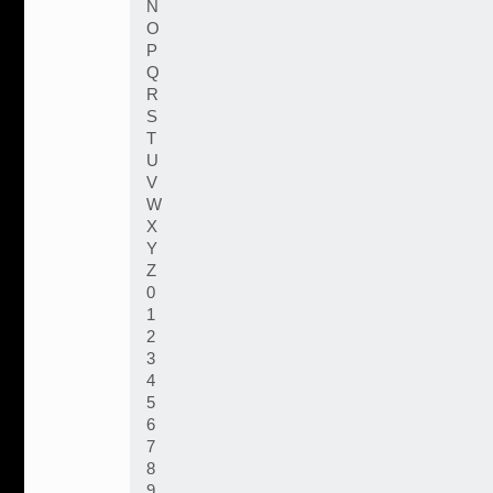
N
O
P
Q
R
S
T
U
V
W
X
Y
Z
0
1
2
3
4
5
6
7
8
9