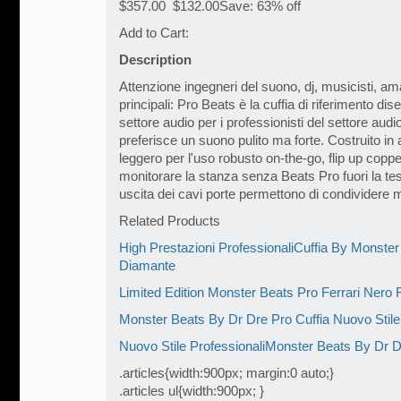
$357.00 $132.00Save: 63% off
Add to Cart:
Description
Attenzione ingegneri del suono, dj, musicisti, am
principali: Pro Beats è la cuffia di riferimento dis
settore audio per i professionisti del settore audio
preferisce un suono pulito ma forte. Costruito in 
leggero per l'uso robusto on-the-go, flip up cop
monitorare la stanza senza Beats Pro fuori la test
uscita dei cavi porte permettono di condividere m
Related Products
High Prestazioni ProfessionaliCuffia By Monster
Diamante
Limited Edition Monster Beats Pro Ferrari Nero
Monster Beats By Dr Dre Pro Cuffia Nuovo Stil
Nuovo Stile ProfessionaliMonster Beats By Dr D
.articles{width:900px; margin:0 auto;}
.articles ul{width:900px; }