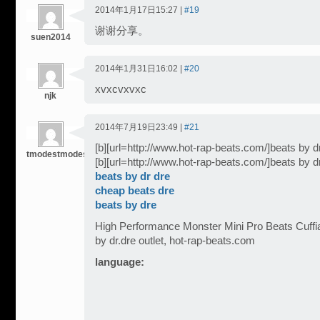
2014年1月17日15:27 |
#19
谢谢分享。
suen2014
2014年1月31日16:02 |
#20
xvxcvxvxc
njk
2014年7月19日23:49 |
#21
[b][url=http://www.hot-rap-beats.com/]beats by dre
tmodestmodest
[b][url=http://www.hot-rap-beats.com/]beats by dre
beats by dr dre
cheap beats dre
beats by dre
High Performance Monster Mini Pro Beats Cuffia
by dr.dre outlet, hot-rap-beats.com
language: