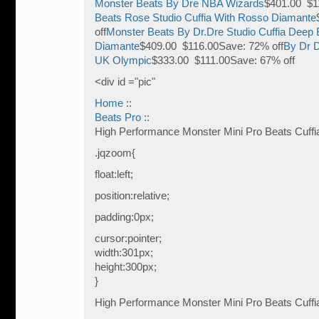
Monster Beats By Dre NBA Wizards
$401.00 $1
Beats Rose Studio Cuffia With Rosso Diamante
off
Monster Beats By Dr.Dre Studio Cuffia Deep 
Diamante
$409.00 $116.00Save: 72% off
By Dr D
UK Olympic
$333.00 $111.00Save: 67% off
<div id ="pic"
Home
::
Beats Pro
::
High Performance Monster Mini Pro Beats Cuffi
.jqzoom{
float:left;
position:relative;
padding:0px;
cursor:pointer;
width:301px;
height:300px;
}
High Performance Monster Mini Pro Beats Cuffi