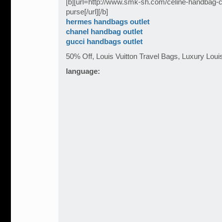
[b][url=http://www.smk-sh.com/celine-handbag-c
purse[/url][/b]
hermes handbags outlet
chanel handbag outlet
gucci handbags outlet
50% Off, Louis Vuitton Travel Bags, Luxury Lou
language: