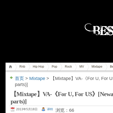
Rnb
Hip Hop
Pop
Rock
MV
Mixtape
Be
首页
>
Mixtape
> 【Mixtape】VA-《For U, For U
parts)]
【Mixtape】VA-《For U, For US》[Newag
parts)]
2013年5月18日
译特
浏览：66