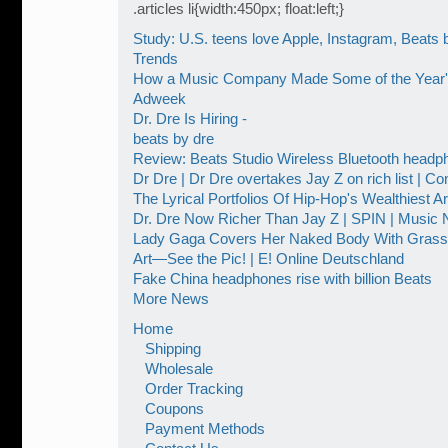
.articles li{width:450px; float:left;}
Study: U.S. teens love Apple, Instagram, Beats by
Trends
How a Music Company Made Some of the Year's
Adweek
Dr. Dre Is Hiring -
beats by dre
Review: Beats Studio Wireless Bluetooth headp
Dr Dre | Dr Dre overtakes Jay Z on rich list | 
The Lyrical Portfolios Of Hip-Hop's Wealthiest Ar
Dr. Dre Now Richer Than Jay Z | SPIN | Music
Lady Gaga Covers Her Naked Body With Grass
Art—See the Pic! | E! Online Deutschland
Fake China headphones rise with billion Beats
More News
Home
Shipping
Wholesale
Order Tracking
Coupons
Payment Methods