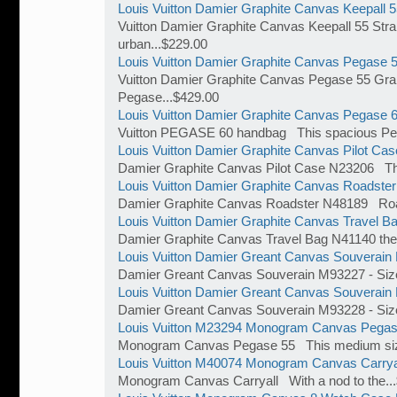
Louis Vuitton Damier Graphite Canvas Keepall 
Vuitton Damier Graphite Canvas Keepall 55 Str
urban...$229.00
Louis Vuitton Damier Graphite Canvas Pegase 
Vuitton Damier Graphite Canvas Pegase 55 Gra
Pegase...$429.00
Louis Vuitton Damier Graphite Canvas Pegase 
Vuitton PEGASE 60 handbag This spacious Pe
Louis Vuitton Damier Graphite Canvas Pilot Ca
Damier Graphite Canvas Pilot Case N23206 Thi
Louis Vuitton Damier Graphite Canvas Roadste
Damier Graphite Canvas Roadster N48189 Road
Louis Vuitton Damier Graphite Canvas Travel B
Damier Graphite Canvas Travel Bag N41140 the re
Louis Vuitton Damier Greant Canvas Souverai
Damier Greant Canvas Souverain M93227 - Size:
Louis Vuitton Damier Greant Canvas Souverai
Damier Greant Canvas Souverain M93228 - Size:
Louis Vuitton M23294 Monogram Canvas Pegas
Monogram Canvas Pegase 55 This medium size 
Louis Vuitton M40074 Monogram Canvas Carrya
Monogram Canvas Carryall With a nod to the..