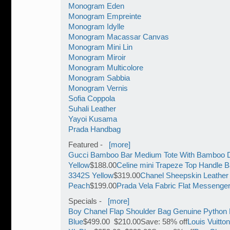
Monogram Eden
Monogram Empreinte
Monogram Idylle
Monogram Macassar Canvas
Monogram Mini Lin
Monogram Miroir
Monogram Multicolore
Monogram Sabbia
Monogram Vernis
Sofia Coppola
Suhali Leather
Yayoi Kusama
Prada Handbag
Featured -
[more]
Gucci Bamboo Bar Medium Tote With Bamboo D
Yellow
$188.00
Celine mini Trapeze Top Handle B
3342S Yellow
$319.00
Chanel Sheepskin Leathe
Peach
$199.00
Prada Vela Fabric Flat Messenge
Specials -
[more]
Boy Chanel Flap Shoulder Bag Genuine Python 
Blue
$499.00 $210.00Save: 58% off
Louis Vuitt