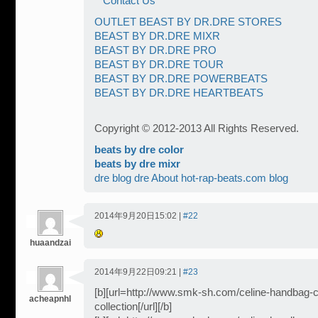
Contact Us
OUTLET BEAST BY DR.DRE STORES
BEAST BY DR.DRE MIXR
BEAST BY DR.DRE PRO
BEAST BY DR.DRE TOUR
BEAST BY DR.DRE POWERBEATS
BEAST BY DR.DRE HEARTBEATS
Copyright © 2012-2013 All Rights Reserved.
beats by dre color
beats by dre mixr
dre blog
dre
About hot-rap-beats.com blog
2014年9月20日15:02 |
#22
huaandzai
2014年9月22日09:21 |
#23
[b][url=http://www.smk-sh.com/celine-handbag-c
acheapnhl
collection[/url][/b]