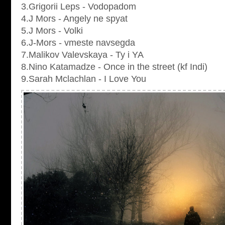
3.Grigorii Leps - Vodopadom
4.J Mors - Angely ne spyat
5.J Mors - Volki
6.J-Mors - vmeste navsegda
7.Malikov Valevskaya - Ty i YA
8.Nino Katamadze - Once in the street (kf Indi)
9.Sarah Mclachlan - I Love You