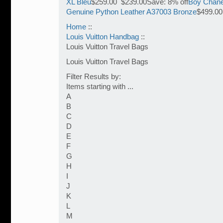
XL Bleu
$259.00 $239.00Save: 8% off
Boy Chane
Genuine Python Leather A37003 Bronze
$499.00
Home
::
Louis Vuitton Handbag
::
Louis Vuitton Travel Bags
Louis Vuitton Travel Bags
Filter Results by:
Items starting with ...
A
B
C
D
E
F
G
H
I
J
K
L
M