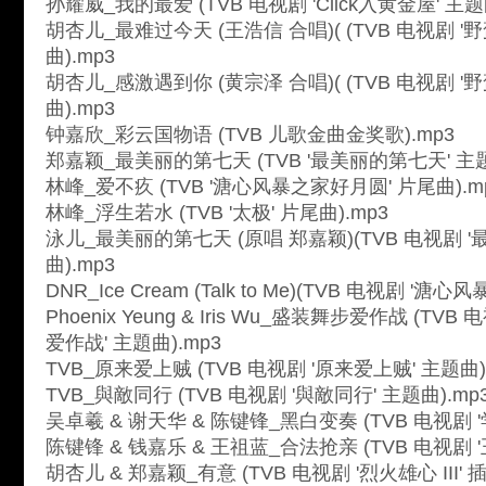
孙耀威_我的最爱 (TVB 电视剧 'Click入黄金屋' 主题
胡杏儿_最难过今天 (王浩信 合唱)( (TVB 电视剧 
曲).mp3
胡杏儿_感激遇到你 (黄宗泽 合唱)( (TVB 电视剧 
曲).mp3
钟嘉欣_彩云国物语 (TVB 儿歌金曲金奖歌).mp3
郑嘉颖_最美丽的第七天 (TVB '最美丽的第七天' 主题
林峰_爱不疚 (TVB '溏心风暴之家好月圆' 片尾曲).m
林峰_浮生若水 (TVB '太极' 片尾曲).mp3
泳儿_最美丽的第七天 (原唱 郑嘉颖)(TVB 电视剧 
曲).mp3
DNR_Ice Cream (Talk to Me)(TVB 电视剧 '溏
Phoenix Yeung & Iris Wu_盛装舞步爱作战 (TV
爱作战' 主題曲).mp3
TVB_原来爱上贼 (TVB 电视剧 '原来爱上贼' 主题曲)
TVB_與敵同行 (TVB 电视剧 '與敵同行' 主题曲).mp
吴卓羲 & 谢天华 & 陈键锋_黑白变奏 (TVB 电视剧 '
陈键锋 & 钱嘉乐 & 王祖蓝_合法抢亲 (TVB 电视剧 '
胡杏儿 & 郑嘉颖_有意 (TVB 电视剧 '烈火雄心 III' 插