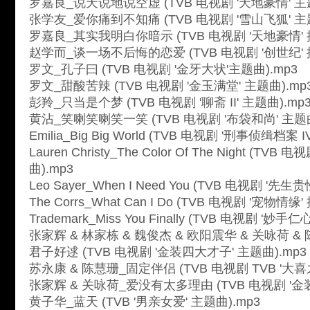
罗嘉良_说天说地说空虚 (TVB 电视剧 '天地豪情' 主题
张学友_爱你痛到不知痛 (TVB 电视剧 '雪山飞狐' 主题
罗嘉良_其实我明白你暗示 (TVB 电视剧 '天地豪情' 插
赵学而_谈一场不后悔的恋爱 (TVB 电视剧 '创世纪' 插
罗文_孔子曰 (TVB 电视剧 '金牙大状'主题曲).mp3
罗文_甜酸苦辣 (TVB 电视剧 '金玉满堂' 主题曲).mp
彭羚_只当是个梦 (TVB 电视剧 '聊斋 II' 主题曲).mp
黄沾_笑喇笑喇笑一笑 (TVB 电视剧 '布袋和尚' 主题曲
Emilia_Big Big World (TVB 电视剧 '刑事侦缉档案 I
Lauren Christy_The Color Of The Night (T
曲).mp3
Leo Sayer_When I Need You (TVB 电视剧 '先生贵
The Corrs_What Can I Do (TVB 电视剧 '宠物情缘'
Trademark_Miss You Finally (TVB 电视剧 '妙手仁
张家辉 & 林家栋 & 魏俊杰 & 欧阳震华 & 关咏荷 & 
君子好逑 (TVB 电视剧 '金装四大才子' 主题曲).mp3
苏永康 & 陈慧珊_固定伴侣 (TVB 电视剧 TVB '大喜之
张家辉 & 关咏荷_爱没有太多理由 (TVB 电视剧 '金装
黄子华_蓝天 (TVB '男亲女爱' 主题曲).mp3