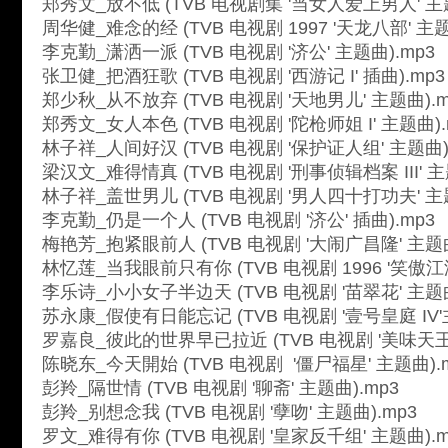
郑秀文_放不低 (TVB 电视剧集 '当女人爱上男人' 主题
周华健_难念的经 (TVB 电视剧 1997 '天龙八部' 主题
李克勤_潇洒一派 (TVB 电视剧 '济公' 主题曲).mp3
张卫健_把酒狂歌 (TVB 电视剧 '西游记 I' 插曲).mp3
郑少秋_从不放弃 (TVB 电视剧 '天地男儿' 主题曲).m
郑秀文_女人本色 (TVB 电视剧 '陀枪师姐 I' 主题曲).
林子祥_人间好汉 (TVB 电视剧 '保护证人组' 主题曲)
梁汉文_难得情真 (TVB 电视剧 '刑事侦辑档案 III' 主
林子祥_盖世男儿 (TVB 电视剧 '男人四十打功夫' 主题
李克勤_仍是一个人 (TVB 电视剧 '济公' 插曲).mp3
梅艳芳_抱紧眼前人 (TVB 电视剧 '大闹广昌隆' 主题曲
林忆莲_当我眼前只有你 (TVB 电视剧 1996 '笑傲江湖
李乐诗_小小女子半边天 (TVB 电视剧 '苗翠花' 主题曲
苏永康_假使有日能忘记 (TVB 电视剧 '壹号皇庭 IV'
罗嘉良_彼此的世界早已拉近 (TVB 电视剧 '美味天王'
陈晓东_今天開始 (TVB 电视剧 '僵尸福星' 主题曲).
彭羚_隔世情 (TVB 电视剧 '聊斋' 主题曲).mp3
彭羚_别想念我 (TVB 电视剧 '孽吻' 主题曲).mp3
罗文_难得有你 (TVB 电视剧 '皇家反千组' 主题曲).m