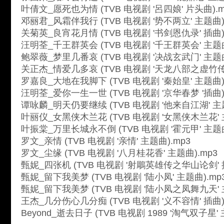
叶倩文_愿死也为情 (TVB 电视剧 '呂四娘' 片头曲).m
邓丽君_风霜伴我行 (TVB 电视剧 '势不两立' 主题曲)
关菊英_良宵花月情 (TVB 电视剧 '书剑恩仇录' 插曲)
汪明荃_千王群英会 (TVB 电视剧 '千王群英会' 主题曲
鲍翠薇_梦里几番哀 (TVB 电视剧 '决战玄武门' 主题曲
关正杰_情爱几多哀 (TVB 电视剧 '天龙八部之虚竹传奇
罗嘉良_大地在我脚下 (TVB 电视剧 '秦始皇' 主题曲)
汪明荃_爱你一生一世 (TVB 电视剧 '京华春梦 '插曲)
谭咏麟_明天仍要继续 (TVB 电视剧 '他来自江湖' 主题
叶丽仪_女黑侠木兰花 (TVB 电视剧 '女黑侠木兰花' 
叶振棠_万里长城永不倒 (TVB 电视剧 '霍元甲' 主题曲
罗文_亲情 (TVB 电视剧 '亲情' 主题曲).mp3
罗文_尘缘 (TVB 电视剧 '八月桂花香' 主题曲).mp3
甄妮_四张机 (TVB 电视剧 '射鵰英雄传之华山论剑' 插
甄妮_留下我美梦 (TVB 电视剧 '陆小凤' 主题曲).mp
甄妮_留下我美梦 (TVB 电视剧 '陆小凤之凤舞九天' 
王杰_几分伤心几分痴 (TVB 电视剧 '义不容情' 插曲)
Beyond_逝去日子 (TVB 电视剧 1989 '淘气双子星' 