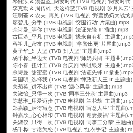
邓健泓 & 汤盈盈_两妻时代 (TVB 电视剧 '两妻时代' 
李克勤 & 周传雄_天这样蓝(TVB 电视剧 '岁月风云' 
汪明荃 & 农夫_再见 (TVB 电视剧 '野蛮奶奶大战戈师
廖碧儿_分手 (TVB 电视剧 '突围行动' 片尾曲).mp3
佘诗曼_等你 (TVB 电视剧 '法证先锋 II' 插曲).mp3
古巨基_平凡 (TVB 电视剧 '缘来自有机' 主题曲).mp
容祖儿_密友 (TVB 电视剧 '学警出更' 片尾曲).mp3
黄子华_奸人坚 (TVB '奸人坚' 主题曲).mp3
杨千桦_半边天 (TVB 电视剧 '师奶兵团' 主题曲).mp
陈小春_扭计王 (TVB 台庆剧 '铁咀银牙' 主题曲).mp
佘诗曼_甜蜜蜜 (TVB 电视剧 '法证先锋 II' 插曲).mp
马国明_选择我 (TVB 电视剧 '律政新人王 II' 主题曲)
关菊英_讲不出声 (TVB '溏心风暴' 主题曲).mp3
关淑怡_只得一次 (TVB '同事三分亲' 主题曲).mp3
陈慧琳_用爱迈步 (TVB 电视剧 '兰花劫' 主题曲).mp
郑嘉颖_活得写意 (TVB 电视剧 '写意人生' 主题曲).m
钟嘉欣_心心相印 (TVB 电视剧 '迎妻接福' 主题曲).m
关淑仪_只得一次 (TVB 电视剧 '同事三分亲' 主题曲)
杨千桦_甘愿为您 (TVB电视剧 '红衣手记' 主题曲).m