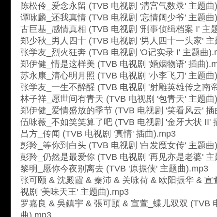
陈松伶_爱念永留 (TVB 电视剧 '清宫气数录' 主题曲)
谭咏麟_还我真情 (TVB 电视剧 '忘情阔少爷' 主题曲)
古巨基_感情真相 (TVB 电视剧 '刑事侦缉档案 I' 主题
郑少秋_男人四十 (TVB 电视剧 '男人四十一头家' 主题
张学友_烈火狂奔 (TVB 电视剧 'O记实录 I' 主题曲).
郑伊健_情是这样美 (TVB 电视剧 '婚姻物语' 插曲).m
苏永康_清心明月照 (TVB 电视剧 '小李飞刀' 主题曲)
张学友_一生不醉醒 (TVB 电视剧 '射雕英雄传之南帝北
林子祥_愿世间有青天 (TVB 电视剧 '包青天' 主题曲)
郑伊健_爱情盛放的季节 (TVB 电视剧 '笑看风云' 插曲
伍咏薇_不如笑笑算了吧 (TVB 电视剧 '金牙大状 II' 插
吕方_传闻 (TVB 电视剧 '真情' 插曲).mp3
彭羚_等你到白头 (TVB 电视剧 '白发魔女传' 主题曲)
彭羚_仍然是最爱你 (TVB 电视剧 '再见亦是老婆' 主题
黎明_愿你今夜别离去 (TVB '原振侠' 主题曲).mp3
张可颐 & 沈殿霞 & 秦沛 & 关咏荷 & 欧阳振华 & 宣萱_
视剧 '美味天王' 主题曲).mp3
罗嘉良 & 吳鎮宇 & 張可頤 & 宣萱_蝶儿双双 (TVB 
曲).mp3