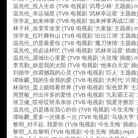
温兆伦_投入生命 (TVB 电视剧 '武尊少林' 主题曲).m
温兆伦_幸运福星 (TVB 电视剧 '武林幸运星' 主题曲)
张学友_如来神掌 (TVB 电视剧 '如来神掌再战江湖' 
林子祥_改变常改变 (TVB 电视剧 '大家族' 主题曲).m
张学友_红叶舞秋山 (TVB 电视剧 '出位江湖' 主题曲)
温兆伦_仍是最爱你 (TVB 电视剧 '魔刀侠情' 主题曲)
温兆伦_何必这样忙 (TVB 电视剧 '武林幸运星' 插曲)
温兆伦_愿倾出心里爱 (TVB 电视剧 '火玫瑰' 插曲).m
李克勤_妳是我的太阳 (TVB 电视剧 '他来自天堂' 插曲
刘德华_你震撼我的心灵 (TVB 电视剧 '巨人' 主题曲)
谭咏麟_我的生命我的爱 (TVB 电视剧 '大时代' 片尾曲
林保怡_盖上眼睛看世界 (TVB 电视剧 '彩色世界' 主题
周慧敏_付出许多的爱情 (TVB 电视剧 '九彩霸王花' 
张卫健_哎呀哎呀亲亲你 (TVB 电视剧 '我爱牙擦苏' 
温兆伦_仍是痛在我心的你 (TVB 电视剧 '今生无悔' 插
谭咏麟_爱多一次痛多一次 (TVB 电视剧 '马场大亨' 插
黎明_对不起, 我爱你 (TVB 电视剧 '今生无悔' 插曲).
黎明_人在黎明 (TVB 电视剧 '今生无悔' 插曲).mp3