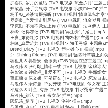
罗嘉良_岁月的童话 (TVB 电视剧 '流金岁月' 主题曲)
郑敬基_分手变气球 (TVB 电视剧 '我要Fit一Fit' 插曲)
杨千桦_谈谈情探探听 (TVB 电视剧 '情事缉私档案' 
罗嘉良_当爱情走到尽头 (TVB 电视剧 '流金岁月' 插曲
李克勤_不知不觉爱上你 (TVB 电视剧 '法网伊人' 主题
林峰_记得忘记 (TVB 电视剧 '再生缘' 片尾曲).mp3
王喜_难得糊涂 (TVB 电视剧 '郑板桥' 主题曲)涂.mp
林峰_真爱难共 (TVB 电视剧 '云海玉弓缘' 主题曲).m
Bread_Diary (TVB 电视剧 '烈火雄心 II' 插曲).mp3
2r_Shining Friends (TVB 电视剧 '当四叶草碰上剑
容祖儿 & 郭晋安_会很美 (TVB '美丽在望'主题曲).m
马浚伟 & 张可颐_情牵一线 (TVB 电视剧 '金牌冰人' 
关智斌 & 钟欣桐_非爱不可 (TVB 电视剧 '牛郎织女' 
蕭正楠 & 陳文媛_可疑密友 (TVB 电视剧 '恋爱自由式
马浚伟 & 佘诗曼_帝女芳魂 (TVB电视剧 '帝女花' 主题
邓建弘 & 叶童_有赚 (TVB 电视剧 '扑水冤家' 主题曲)
马浚伟_错认 (TVB '帝女花' 插曲).mp3
顾纪筠_惜花 (TVB 电视剧 '洛神' 插曲).mp3
马浚伟_水中仙 (TVB 电视剧 '洛神' 主题曲).mp3