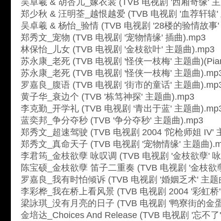
吴卓羲 & 胡杏儿_嫁衣裳 (TVB 电视剧 '西厢奇缘' 主
郑少秋 & 汪明荃_越恨越爱 (TVB 电视剧 '血荐轩辕' 
吴卓羲 & 杨怡_验情 (TVB 电视剧 '28楼的验情故事' 
郑秀文_宠物 (TVB 电视剧 '宠物情缘' 插曲).mp3
林保怡_儿女 (TVB 电视剧 '金枝欲叶' 主题曲).mp3
苏永康_老死 (TVB 电视剧 '怪侠一枝梅' 主题曲)(Piano
苏永康_老死 (TVB 电视剧 '怪侠一枝梅' 主题曲).mp
罗嘉良_腹语 (TVB 电视剧 '街市的童话' 主题曲).mp
黄子华_衰边个 (TVB '栋笃神探' 主题曲).mp3
李克勤_开学礼 (TVB 电视剧 '青出于蓝' 主题曲).mp
蓝奕邦_争分夺秒 (TVB '争分夺秒' 主题曲).mp3
郑秀文_超速驾驶 (TVB 电视剧 2004 '陀枪师姐 IV' 
郑秀文_真命天子 (TVB 电视剧 '宠物情缘' 主题曲).m
李君筠_金枝欲孽 咏叹调 (TVB 电视剧 '金枝欲孽' 咏
陈宝硕_金枝欲孽 笛子二重奏 (TVB 电视剧 '金枝欲孽
罗嘉良_我有时怕倾诉 (TVB 电视剧 '婚姻乏术' 主题曲
李彩桦_我在桥上看风景 (TVB 电视剧 2004 '彩虹桥'
梁詠琪_没有月亮的日子 (TVB 电视剧 '鸭寮街的金蛋'
金培达_Choices And Release (TVB 电视剧 '忘不了