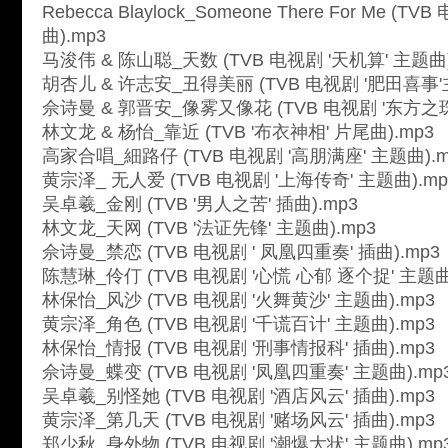
Rebecca Blaylock_Someone There For Me (
曲).mp3
马浚伟 & 陈山聪_天数 (TVB 电视剧 '天机算' 主题曲)
胡杏儿 & 许志安_丑得美丽 (TVB 电视剧 '肥田喜事'
佘诗曼 & 郭晋安_像雾又像花 (TVB 电视剧 '东方之珠'
林文龙 & 杨怡_靠近 (TVB '布衣神相' 片尾曲).mp3
高家合唱_細路仔 (TVB 电视剧 '高朋满座' 主题曲).m
黄宗泽_ 无人爱 (TVB 电视剧 '上海传奇' 主题曲).mp
吴卓羲_金刚 (TVB '男人之苦' 插曲).mp3
林文龙_天网 (TVB '法证先锋' 主题曲).mp3
佘诗曼_禁恋 (TVB 电视剧 ' 凤凰四重奏' 插曲).mp3
陈慧琳_伶仃 (TVB 电视剧 '心慌 心郁 逐个捉' 主题曲
林保怡_风沙 (TVB 电视剧 '火舞黄沙' 主题曲).mp3
黄宗泽_角色 (TVB 电视剧 '千谎百计' 主题曲).mp3
林保怡_情报 (TVB 电视剧 '刑事情报科' 插曲).mp3
佘诗曼_蝶变 (TVB 电视剧 '凤凰四重奏' 主题曲).mp
吴卓羲_别怪她 (TVB 电视剧 '酒店风云' 插曲).mp3
黄宗泽_第几天 (TVB 电视剧 '赌场风云' 插曲).mp3
郑少秋_身外物 (TVB 电视剧 '潮爆大状' 主题曲).mp