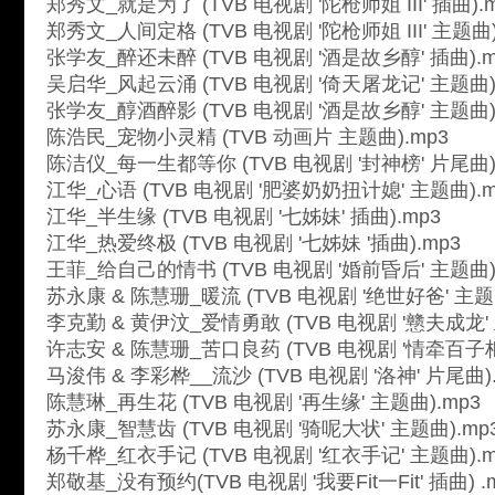
郑秀文_就是为了 (TVB 电视剧 '陀枪师姐 III' 插曲).
郑秀文_人间定格 (TVB 电视剧 '陀枪师姐 III' 主题曲)
张学友_醉还未醉 (TVB 电视剧 '酒是故乡醇' 插曲).m
吴启华_风起云涌 (TVB 电视剧 '倚天屠龙记' 主题曲)
张学友_醇酒醉影 (TVB 电视剧 '酒是故乡醇' 主题曲)
陈浩民_宠物小灵精 (TVB 动画片 主题曲).mp3
陈洁仪_每一生都等你 (TVB 电视剧 '封神榜' 片尾曲)
江华_心语 (TVB 电视剧 '肥婆奶奶扭计媳' 主题曲).m
江华_半生缘 (TVB 电视剧 '七姊妹' 插曲).mp3
江华_热爱终极 (TVB 电视剧 '七姊妹 '插曲).mp3
王菲_给自己的情书 (TVB 电视剧 '婚前昏后' 主题曲)
苏永康 & 陈慧珊_暖流 (TVB 电视剧 '绝世好爸' 主题曲
李克勤 & 黄伊汶_爱情勇敢 (TVB 电视剧 '戆夫成龙' 
许志安 & 陈慧珊_苦口良药 (TVB 电视剧 '情牵百子柜'
马浚伟 & 李彩桦__流沙 (TVB 电视剧 '洛神' 片尾曲)
陈慧琳_再生花 (TVB 电视剧 '再生缘' 主题曲).mp3
苏永康_智慧齿 (TVB 电视剧 '骑呢大状' 主题曲).mp
杨千桦_红衣手记 (TVB 电视剧 '红衣手记' 主题曲).m
郑敬基_没有预约(TVB 电视剧 '我要Fit一Fit' 插曲) .