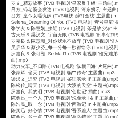
罗文_精彩故事 (TVB 电视剧 '皇家反千组' 主题曲).m
吕方_钖老婆会发达 (TVB 电视剧 '河东狮吼' 主题曲)
吕方_皇帝女唔忧嫁 (TVB电视 '醉打金枝' 主题曲).m
Selena_Dreaming Of You (TVB 电视剧 '壹号皇庭' 
张学友 & 陈慧娴_接近 (TVB 电视剧 '茶是故乡浓' 主
古天乐 & 梁汉文_宇宙无限 (TVB 电视剧 '刑事侦缉档案 
罗嘉良 & 陳慧珊_对你我永不放弃 (TVB 电视剧 '先生
吴启华 & 蔡少芬_每一分每一秒都给你 (TVB 电视剧 '妙
罗嘉良 & 张可颐_Se Ma Ru (TVB 电视剧 '难兄
曲).mp3
动力火车_不归路 (TVB 电视剧 '纵横四海' 片尾曲).m
张家辉_偷天 (TVB 电视剧 '骗中传奇' 主题曲).mp3
梁汉文_追究 (TVB 电视剧 '鉴证实录 II' 主题曲).mp
陈松伶_晴天 (TVB 电视剧 '大澳的天空' 主题曲).mp
罗嘉良_我的泪 (TVB 电视剧 '创世记' 插曲).mp3
陈奕迅_一个人 (TVB 电视剧 '洗冤录 I & II' 主题曲).
陈浩民_取一念 (TVB 电视剧 '西游记 II' 主题曲).mp
陈奕迅_好心情 (TVB 电视剧 '吾系差人' 主题曲).mp
陈奕迅_多一点 (TVB 电视剧 '离岛特警' 主题曲).mp