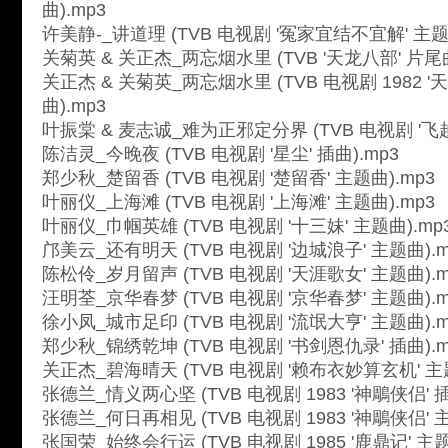
曲).mp3
许美静-_讲道理 (TVB 电视剧 '冤家宜结不宜解' 主题曲
关菊英 & 关正杰_两忘烟水里 (TVB '天龙八部' 片尾曲
关正杰 & 关菊英_两忘烟水里 (TVB 电视剧 1982 
曲).mp3
叶振棠 & 麦志诚_难为正邪定分界 (TVB 电视剧 '飞越
陈洁灵_今晚夜 (TVB 电视剧 '星尘' 插曲).mp3
郑少秋_楚留香 (TVB 电视剧 '楚留香' 主题曲).mp3
叶丽仪_上海滩 (TVB 电视剧 '上海滩' 主题曲).mp3
叶丽仪_巾帼英雄 (TVB 电视剧 '十三妹' 主题曲).mp
邝美云_还有明天 (TVB 电视剧 '边城浪子' 主题曲).m
陈松伶_岁月留声 (TVB 电视剧 '天涯歌女' 主题曲).m
汪明荃_京华春梦 (TVB 电视剧 '京华春梦' 主题曲).m
徐小凤_城市足印 (TVB 电视剧 '流氓大亨' 主题曲).m
郑少秋_锦绣乾坤 (TVB 电视剧 '书剑恩仇录' 插曲).m
关正杰_碧海晴天 (TVB 电视剧 '赖布衣妙算玄机' 主题
张德兰_情义两心坚 (TVB 电视剧 1983 '神鵰侠侣' 插
张德兰_何日再相见 (TVB 电视剧 1983 '神鵰侠侣' 主
张国荣_始终会行运 (TVB 电视剧 1985 '鹿鼎记' 主题