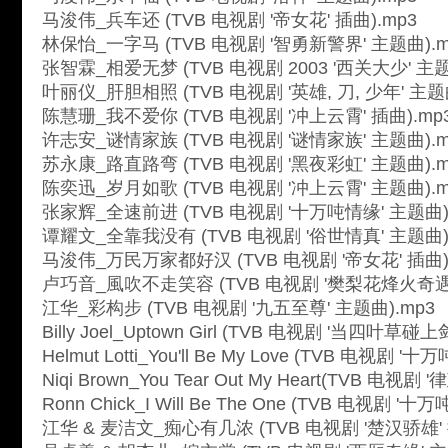
马浚伟_兵车还 (TVB 电视剧 '帝女花' 插曲).mp3
林保怡_一字马 (TVB 电视剧 '智勇新警界' 主题曲).m
张智霖_相爱无梦 (TVB 电视剧 2003 '西关大少' 主题
叶丽仪_肝胆相照 (TVB 电视剧 '英雄, 刀, 少年' 主题曲
陈慧珊_我不爱你 (TVB 电视剧 '冲上云霄' 插曲).mp
许志安_谜情家族 (TVB 电视剧 '谜情家族' 主题曲).m
苏永康_路直路弯 (TVB 电视剧 '黑夜彩虹' 主题曲).m
陈奕迅_岁月如歌 (TVB 电视剧 '冲上云霄' 主题曲).m
张家辉_全速前进 (TVB 电视剧 '十万吨情缘' 主题曲)
谭耀文_全靠我没有 (TVB 电视剧 '俗世情真' 主题曲)
马浚伟_万民万家都好汉 (TVB 电视剧 '帝女花' 插曲)
卢巧音_風吹不走笑容 (TVB 电视剧 '樊梨花烽火奇遇结
江华_彩构步 (TVB 电视剧 '九五至尊' 主题曲).mp3
Billy Joel_Uptown Girl (TVB 电视剧 '当四叶草碰
Helmut Lotti_You'll Be My Love (TVB 电视剧 '
Niqi Brown_You Tear Out My Heart(TVB 电视剧
Ronn Chick_I Will Be The One (TVB 电视剧 '十
江华 & 麦洁文_痴心有几浓 (TVB 电视剧 '楚汉骄雄' 