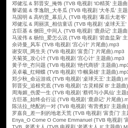
邓健泓 & 郭晋安_掩饰 (TVB 电视剧 'ID精英' 主题曲)
黎诺懿 & 李逸朗_大冬瓜 (TVB 电视剧 '大冬瓜' 主题
马国明 & 高钧贤_幕后人 (TVB 电视剧 '幕后大老爷' 
邓健泓 & 周丽淇_相信童话 (TVB 电视剧 '桌球天王' 
古巨基 & 侧田_中间人 (TVB 电视剧 '鹿鼎记' 主题曲)
马浚伟 & 杨怡_爱怎么说 (TVB 电视剧 '碧血盐枭' 主
佘诗曼_风车 (TVB 电视剧 '宫心计' 片尾曲).mp3
谢安琪_两生关 (TVB 电视剧 '富贵门' 片尾曲).mp3
关菊英_攻心计 (TVB 电视剧 '宫心计' 主题曲).mp3
黄子华_冇问题 (TVB 电视剧 '绝代商骄' 主题曲).mp
吴卓羲_红蝴蝶 (TVB 电视剧 '巾帼枭雄' 主题曲).mp
郑少秋_命运游戏 (TVB 电视剧 '桌球天王' 主题曲).m
郭晋安_追根究底 (TVB 电视剧 '古灵精探 B' 主题曲)
周海媚_伤爱一生 (TVB 电视剧 '蔡锷与小凤仙' 主题曲
古巨基_始终会行运 (TVB 电视剧 '鹿鼎记' 片尾曲).m
陈法拉_绝配的一对 (TVB 电视剧 '有营煮妇' 主题曲)
罗嘉良_差一刹的地老天荒 (TVB 电视剧 '富贵门' 主题
Enya_O Come O Come Emmanuel (TVB 电视剧 
TVB_老婆大人 (TVB 电视剧 '老婆大人 II' 主题曲).M