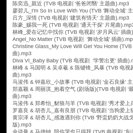
陈奕迅_親近 (TVB 电视剧 '爸爸闭翳' 主题曲).mp3
廖碧儿_I'm So In Love With You (TVB '舞动全城'
吕方_深情 (TVB 电视剧 '建筑有情天' 主题曲).mp3
陈豪_赐我一死 (TVB 电视剧 '通天干探' 片尾曲).mp
林峰_爱在记忆中找你 (TVB 电视剧 '岁月风云' 插曲)
Angel_No Matter (TVB 电视剧 '舞动全城' 插曲).mp
Christine Glass_My Love Will Get You Home 
曲).mp3
Diva VI_Baby Baby (TVB 电视剧 '学警出更' 插曲).
林峰 & 马国明 & 吴卓羲 & 陈键锋_风暴 (TVB 电视
曲).mp3
马浚伟 & 钟嘉欣_小故事 (TVB 电视剧 '金石良缘' 主
郑嘉颖 & 周丽淇_抱着空气 (剧场版)(TVB 电视剧 
曲).mp3
马浚伟 & 郑希怡_豺狼与羊 (TVB 电视剧 '秀才爱上兵'
罗嘉良 & 胡杏儿_嘉有良朋 (TVB 电视剧 '当狗爱上猫'
黄宗泽 & 胡杏儿_感激遇到你 (TVB '野蛮奶奶大战戈
版).mp3
佘诗曼 & 马德钟_陪你哭也只得我 (TVB 电视剧 '