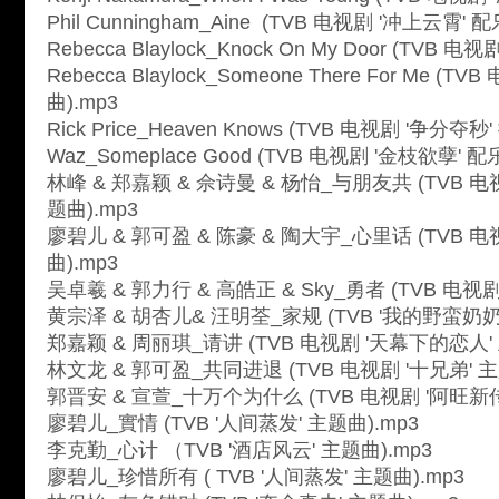
Phil Cunningham_Aine (TVB 电视剧 '冲上云霄' 配
Rebecca Blaylock_Knock On My Door (TVB 
Rebecca Blaylock_Someone There For Me (
曲).mp3
Rick Price_Heaven Knows (TVB 电视剧 '争分夺秒'
Waz_Someplace Good (TVB 电视剧 '金枝欲孽' 配乐
林峰 & 郑嘉颖 & 佘诗曼 & 杨怡_与朋友共 (TVB 电视剧
题曲).mp3
廖碧儿 & 郭可盈 & 陈豪 & 陶大宇_心里话 (TVB 电
曲).mp3
吴卓羲 & 郭力行 & 高皓正 & Sky_勇者 (TVB 电视剧
黄宗泽 & 胡杏儿& 汪明荃_家规 (TVB '我的野蛮奶奶'
郑嘉颖 & 周丽琪_请讲 (TVB 电视剧 '天幕下的恋人' 
林文龙 & 郭可盈_共同进退 (TVB 电视剧 '十兄弟' 主
郭晋安 & 宣萱_十万个为什么 (TVB 电视剧 '阿旺新传'
廖碧儿_實情 (TVB '人间蒸发' 主题曲).mp3
李克勤_心计 （TVB '酒店风云' 主题曲).mp3
廖碧儿_珍惜所有 ( TVB '人间蒸发' 主题曲).mp3