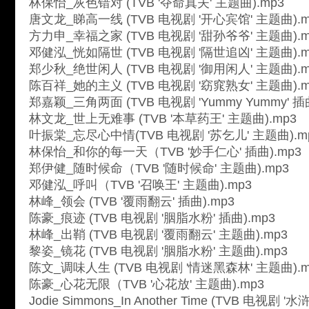
林保怡_灰色错对 (TVB '夺命真夫' 主题曲).mp3
唐文龙_睇高一线 (TVB 电视剧 '开心宾馆' 主题曲).m
方力申_幸福之家 (TVB 电视剧 '甜孙爷爷' 主题曲).m
邓健泓_恍如隔世 (TVB 电视剧 '隔世追凶' 主题曲).m
郑少秋_绝世闲人 (TVB 电视剧 '御用闲人' 主题曲).m
陈百祥_她的主义 (TVB 电视剧 '窈窕熟女' 主题曲).m
郑嘉颖_三角两面 (TVB 电视剧 'Yummy Yummy' 插曲
林文龙_世上无难事 (TVB '本草药王' 主题曲).mp3
叶振棠_忘尽心中情(TVB 电视剧 '苏乞儿' 主题曲).m
林保怡_和你的每一天（TVB '妙手仁心' 插曲).mp3
郑伊健_随时候命（TVB '随时候命' 主题曲).mp3
邓健泓_呼叫（TVB '召唤王' 主题曲).mp3
林峰_领会 (TVB '覆雨翻云' 插曲).mp3
陈豪_痕迹 (TVB 电视剧 '胭脂水粉' 插曲).mp3
林峰_出鞘 (TVB 电视剧 '覆雨翻云' 主题曲).mp3
黎姿_镜花 (TVB 电视剧 '胭脂水粉' 主题曲).mp3
陈文_调味人生 (TVB 电视剧 '情迷黑森林' 主题曲).m
陈豪_心花无限（TVB '心花放' 主题曲).mp3
Jodie Simmons_In Another Time (TVB 电视剧 