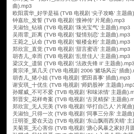
曲).mp3
欧阳震华_好学是福 (TVB 电视剧 '尖子攻略' 主题曲)
钟嘉欣_发誓 (TVB 电视剧 '搜神传' 片尾曲).mp3
关淑怡_钻禧 (TVB 电视剧 '珠光宝气' 主题曲).mp3
吴雨霏_距离 (TVB 电视剧 '疑情别恋' 主题曲).mp3
王菀之_认命 (TVB 电视剧 '银楼金粉' 主题曲).mp3
郑欣宜_直觉 (TVB 电视剧 '甜言蜜语' 主题曲).mp3
胡杏儿_幸而 (TVB 电视剧 '乱世佳人' 主题曲).mp3
梁汉文_遗留 (TVB 电视剧 '法政先锋 II' 主题曲).mp
黄宗泽_第几天 (TVB 电视剧 2006 '赌场风云' 插曲).
胡杏儿_猪小姐 (TVB 电视剧 '肥田喜事' 插曲).mp3
谢安琪_十优生 (TVB 电视剧 '师奶股神' 主题曲).mp
孙耀威_不可不爱 (TVB 电视剧 '和味浓情' 主题曲).m
郭晋安_花样奇案 (TVB 电视剧 '古灵精探' 主题曲).m
郑欣宜_无人完美 (TVB 电视剧 '毕打自己人' 片尾曲)
关淑怡_只得一次 (TVB 电视剧 '同事三分亲' 主题曲)
汪明荃_爱在天边 (TVB 电视剧 '东山飘雨西关晴' 主题
关菊英_无心害你 (TVB 电视剧 '溏心风暴之家好月圆'