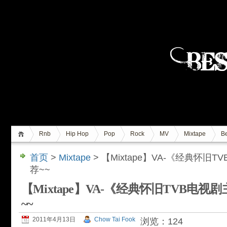
Rnb
Hip Hop
Pop
Rock
MV
Mixtape
Be
首页
>
Mixtape
> 【Mixtape】VA-《经典怀
荐~~
【Mixtape】VA-《经典怀旧TVB电
~~
2011年4月13日
Chow Tai Fook
浏览：124