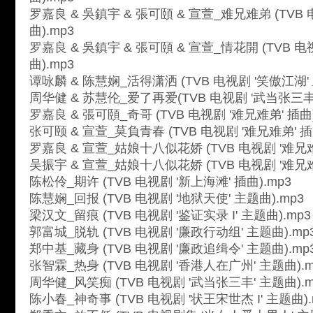
罗嘉良 & 吳鎮宇 & 張可頤 & 宣萱_难兄难弟 (TVB 
曲).mp3
罗嘉良 & 吳鎮宇 & 張可頤 & 宣萱_情花開 (TVB 电
曲).mp3
谭咏麟 & 陈慧娴_活得潇洒 (TVB 电视剧 '笑傲江湖' 
周华健 & 苏慧伦_爱了再爱(TVB 电视剧 '武当张三丰'
罗嘉良 & 張可頤_奇哥 (TVB 电视剧 '难兄难弟' 插曲)
张可颐 & 宣萱_莫負青春 (TVB 电视剧 '难兄难弟' 插曲
罗嘉良 & 宣萱_姑娘十八似花娇 (TVB 电视剧 '难兄难弟
吴振宇 & 宣萱_姑娘十八似花娇 (TVB 电视剧 '难兄难弟
陈松伶_期许 (TVB 电视剧 '新上海滩' 插曲).mp3
陈慧娴_回报 (TVB 电视剧 '地狱天使' 主题曲).mp3
梁汉文_留痕 (TVB 电视剧 '鉴证实录 I' 主题曲).mp3
郭富城_脱轨 (TVB 电视剧 '廉政行动组' 主题曲).mp
郑中基_藏身 (TVB 电视剧 '廉政追缉令' 主题曲).mp
张智霖_热身 (TVB 电视剧 '香港人在广州' 主题曲).m
周华健_风笑痴 (TVB 电视剧 '武当张三丰' 主题曲).m
陈小春_神奇事 (TVB 电视剧 '状王宋世杰 I' 主题曲).