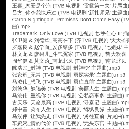
王喜_恋爱是个海 (TVB 电视剧 '雷霆第一关' 片尾曲)
吕方_你令我快乐过 (TVB 电视剧 '新扎师兄' 主题曲)
Caron Nightingale_Promises Don't Come Eas
曲).mp3
Trademark_Only Love (TVB 电视剧 '妙手仁心 II' 
张卫健 & 刘德华_高高在下 (齐TVB 电视剧 '天大圣孙
罗嘉良 & 赵学而_爱多错多 (TVB 电视剧 '七姐妹' 主
林文龙 & 廖碧儿_斗气冤家 (TVB 电视剧 '皆大欢喜' 
周华健 & 莫文蔚_南龙北凤 (TVB 电视剧 '南龙北凤' 
陈浩民_封神 (TVB 电视剧 '封神榜' 主题曲).mp3
张家辉_无常 (TVB 电视剧 '勇探实录' 主题曲).mp3
马浚伟_想飞 (TVB 电视剧 '勇往直前' 主题曲).mp3
刘德华_缺陷美 (TVB 电视剧 '美丽人生' 主题曲).mp
马浚伟_重视你 (TVB 电视剧 '公私恋事多' 主题曲).m
古天乐_天命最高 (TVB 电视剧 '寻秦记' 主题曲).mp
郑中基_染布人生 (TVB 电视剧 '锦绣良缘' 主题曲).m
马浚伟_让我先走 (TVB 电视剧 '勇往直前' 片尾曲).m
车婉婉_情的代价 (TVB 电视剧 '无头东宫' 主题曲).m