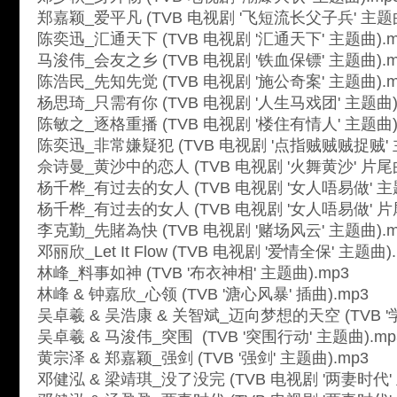
郑嘉颖_爱平凡 (TVB 电视剧 '飞短流长父子兵' 主题曲
陈奕迅_汇通天下 (TVB 电视剧 '汇通天下' 主题曲).m
马浚伟_会友之乡 (TVB 电视剧 '铁血保镖' 主题曲).m
陈浩民_先知先觉 (TVB 电视剧 '施公奇案' 主题曲).m
杨思琦_只需有你 (TVB 电视剧 '人生马戏团' 主题曲)
陈敏之_逐格重播 (TVB 电视剧 '楼住有情人' 主题曲)
陈奕迅_非常嫌疑犯 (TVB 电视剧 '点指贼贼贼捉贼' 
佘诗曼_黄沙中的恋人 (TVB 电视剧 '火舞黄沙' 片尾曲
杨千桦_有过去的女人 (TVB 电视剧 '女人唔易做' 主题
杨千桦_有过去的女人 (TVB 电视剧 '女人唔易做' 片尾
李克勤_先賭為快 (TVB 电视剧 '赌场风云' 主题曲).m
邓丽欣_Let It Flow (TVB 电视剧 '爱情全保' 主题曲)
林峰_料事如神 (TVB '布衣神相' 主题曲).mp3
林峰 & 钟嘉欣_心领 (TVB '溏心风暴' 插曲).mp3
吴卓羲 & 吴浩康 & 关智斌_迈向梦想的天空 (TVB '学
吴卓羲 & 马浚伟_突围 (TVB '突围行动' 主题曲).mp
黄宗泽 & 郑嘉颖_强剑 (TVB '强剑' 主题曲).mp3
邓健泓 & 梁靖琪_没了没完 (TVB 电视剧 '两妻时代' 