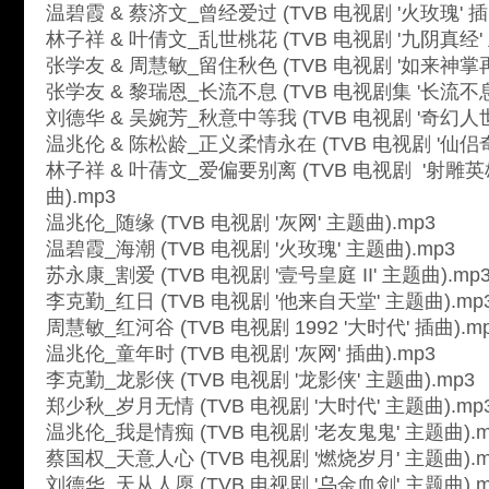
温碧霞 & 蔡济文_曾经爱过 (TVB 电视剧 '火玫瑰' 插曲
林子祥 & 叶倩文_乱世桃花 (TVB 电视剧 '九阴真经' 
张学友 & 周慧敏_留住秋色 (TVB 电视剧 '如来神掌再
张学友 & 黎瑞恩_长流不息 (TVB 电视剧集 '长流不息'
刘德华 & 吴婉芳_秋意中等我 (TVB 电视剧 '奇幻人世
温兆伦 & 陈松龄_正义柔情永在 (TVB 电视剧 '仙侣奇
林子祥 & 叶蒨文_爱偏要别离 (TVB 电视剧 '射雕
曲).mp3
温兆伦_随缘 (TVB 电视剧 '灰网' 主题曲).mp3
温碧霞_海潮 (TVB 电视剧 '火玫瑰' 主题曲).mp3
苏永康_割爱 (TVB 电视剧 '壹号皇庭 II' 主题曲).mp
李克勤_红日 (TVB 电视剧 '他来自天堂' 主题曲).mp
周慧敏_红河谷 (TVB 电视剧 1992 '大时代' 插曲).m
温兆伦_童年时 (TVB 电视剧 '灰网' 插曲).mp3
李克勤_龙影侠 (TVB 电视剧 '龙影侠' 主题曲).mp3
郑少秋_岁月无情 (TVB 电视剧 '大时代' 主题曲).mp
温兆伦_我是情痴 (TVB 电视剧 '老友鬼鬼' 主题曲).m
蔡国权_天意人心 (TVB 电视剧 '燃烧岁月' 主题曲).m
刘德华_天从人愿 (TVB 电视剧 '乌金血剑' 主题曲).m