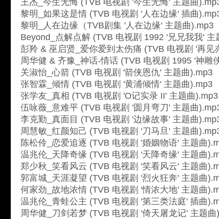
王杰_今生无悔 (TVB 电视剧 '今生无悔' 主题曲).mp
黎明_如果这是情 (TVB 电视剧 '人在边缘' 插曲).mp
黎明_人在边缘（TVB剧集 '人在边缘' 主题曲).mp3
Beyond_点解点解 (TVB 电视剧 1992 '兄兄我我' 主
彭羚 & 巫启贤_爱你爱到太伤痛 (TVB 电视剧 '再见亦
周华健 & 齐豫_神话-情话 (TVB 电视剧 1995 '神雕侠
关淑怡_心箭 (TVB 电视剧 '箭侠恩仇' 主题曲).mp3
张智霖_倾情 (TVB 电视剧 '黄浦倾情' 主题曲).mp3
张学友_真相 (TVB 电视剧 'O记实录 II' 主题曲).mp3
伍咏薇_意难平 (TVB 电视剧 '圆月弯刀' 主题曲).mp
李克勤_真面目 (TVB 电视剧 '边缘故事' 主题曲).mp
周慧敏_红颜知己 (TVB 电视剧 '刀马旦' 主题曲).mp
陈松伶_恋爱追逐 (TVB 电视剧 '婚姻物语' 主题曲).m
温兆伦_天降奇缘 (TVB 电视剧 '天降奇缘' 主题曲).m
郑少秋_笑看风云 (TVB 电视剧 '笑看风云' 主题曲).m
郭富城_天涯凝望 (TVB 电视剧 '烈火狂奔' 主题曲).m
何家劲_故地浓情 (TVB 电视剧 '情浓大地' 主题曲).m
温兆伦_青蛙公主 (TVB 电视剧 '第三类法庭' 插曲).m
周华健_刀剑若梦 (TVB 电视剧 '倚天屠龙记' 主题曲)