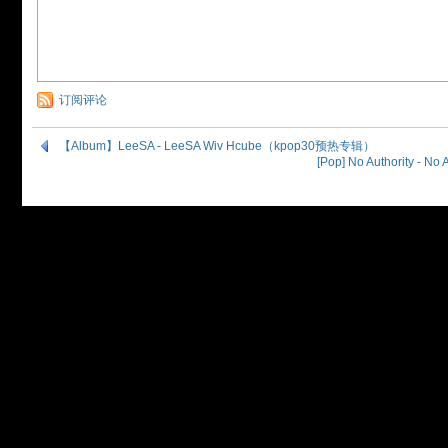
订阅评论
【Album】LeeSA - LeeSA Wiv Hcube（kpop30预热专辑）
[Pop] No Authority - No