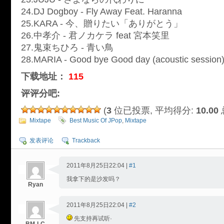
24.DJ Dogboy - Fly Away Feat. Haranna
25.KARA - 今、贈りたい「ありがとう」
26.中孝介 - 君ノカケラ feat 宮本笑里
27.鬼束ちひろ - 青い鳥
28.MARIA - Good bye Good day (acoustic session
下载地址：
115
评评分吧:
(
3
位已投票, 平均得分:
10.00
Mixtape
Best Music Of JPop
,
Mixtape
发表评论
Trackback
2011年8月25日22:04 |
#1
我拿下的是沙发吗？
Ryan
2011年8月25日22:04 |
#2
先支持再试听·