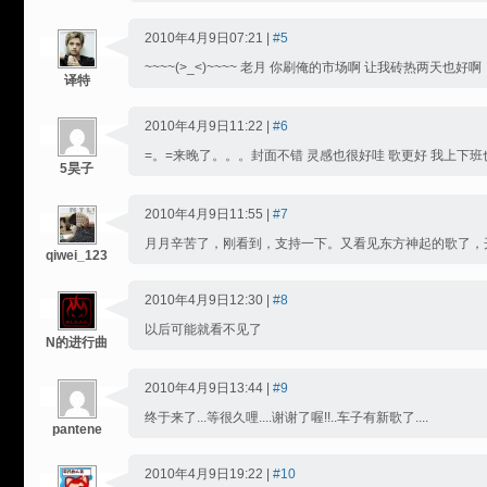
2010年4月9日07:21 |
#5
~~~~(>_<)~~~~ 老月 你刷俺的市场啊 让我砖热两天也好啊
译特
2010年4月9日11:22 |
#6
=。=来晚了。。。封面不错 灵感也很好哇 歌更好 我上下班也坐地
5昊子
2010年4月9日11:55 |
#7
月月辛苦了，刚看到，支持一下。又看见东方神起的歌了，
qiwei_123
2010年4月9日12:30 |
#8
以后可能就看不见了
N的进行曲
2010年4月9日13:44 |
#9
终于来了...等很久哩....谢谢了喔!!..车子有新歌了....
pantene
2010年4月9日19:22 |
#10