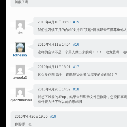
解散了啊
2010年4月10日08:50 |
#15
我们也习惯了月的合辑`支持月`顶起~鄙视那些不懂尊重他
tim
2010年4月11日14:04 |
#16
这样的合辑不是一个男人做出来的啊！！！！啥意思啊，哈
tothesky
2010年4月11日18:01 |
#17
这么多作图 高手，谁能帮我做张 我需要的桌面呢？？
awoofa3
2010年4月20日14:52 |
#18
我想下以前的JPop，結果全部顯示文件已刪除，怎麼回事
qiaozhibushu
有什麽方法下到以前的專輯啊
2010年4月20日19:50 |
#19
你要哪一张