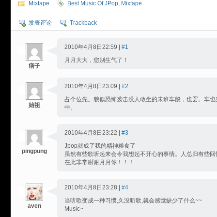
Mixtape
Best Music Of JPop
,
Mixtape
发表评论
Trackback
2010年4月8日22:59 |
#1
月月大大，您别生气了！
痞子
2010年4月8日23:09 |
#2
占个位先。貌似恐怖袭击没人敢坐的未班车般，也罢。车也
始祖
中。
2010年4月8日23:22 |
#3
Jpop就成了我的精神粮食了
pingpung
虽然有些歌听起来会令我想起不开心的事情。人总归有些回
在此非常谢谢月月你！！！
2010年4月8日23:28 |
#4
当听歌变成一种习惯,久没听歌,就会感觉缺少了什么~~
aven
Music~