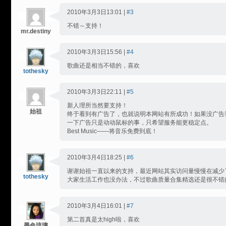
2010年3月3日13:01 |
#3
不错～支持！
mr.destiny
2010年3月3日15:56 |
#4
歌曲还是相当不错的，喜欢
tothesky
2010年3月3日22:11 |
#5
新人理所当然要支持！
始祖
终于看到有广告了，也就说明本网站有所成功！如果没广告
一下广告只是动动鼠标的事，只希望服务能更稳定点。
Best Music——将音乐免费到底！
2010年3月4日18:25 |
#6
谢谢始祖一直以来的支持，最近网站其实访问量慢慢在减少
tothesky
大家生活工作也没办法，不过歌曲质量合集精选还是很不错
2010年3月4日16:01 |
#7
第二首真是太high啦，喜欢
墨色琉璃