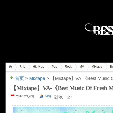
Rnb
Hip Hop
Pop
Rock
MV
Mixtape
Be
首页
>
Mixtape
> 【Mixtape】VA-《Best Music Of
【Mixtape】VA-《Best Music Of Fresh M
2010年3月3日
译特
浏览：27