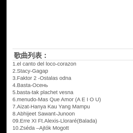
歌曲列表：
1.el canto del loco-corazon
2.Stacy-Gagap
3.Faktor 2 -Ostalas odna
4.Basta-Осень
5.basta-tak plachet vesna
6.menudo-Mas Que Amor (A E I O U)
7.Aizat-Hanya Kau Yang Mampu
8.Abhijeet Sawant-Junoon
09.Erre XI Ft.Alexis-Lloraré(Balada)
10.Zséda –Ajtók Mogott