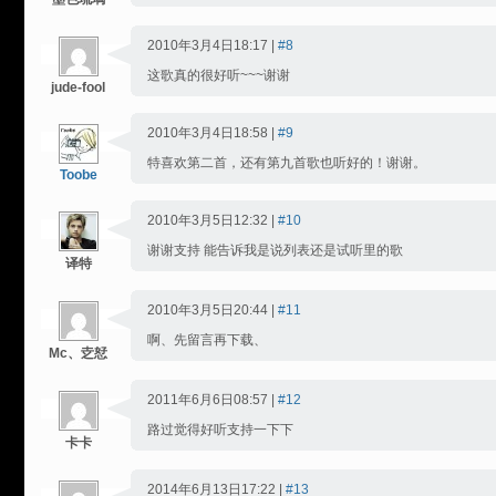
2010年3月4日18:17 |
#8
这歌真的很好听~~~谢谢
jude-fool
2010年3月4日18:58 |
#9
特喜欢第二首，还有第九首歌也听好的！谢谢。
Toobe
2010年3月5日12:32 |
#10
谢谢支持 能告诉我是说列表还是试听里的歌
译特
2010年3月5日20:44 |
#11
啊、先留言再下载、
Mc、赱恏
2011年6月6日08:57 |
#12
路过觉得好听支持一下下
卡卡
2014年6月13日17:22 |
#13