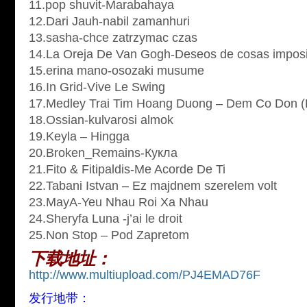
11.pop shuvit-Marabahaya
12.Dari Jauh-nabil zamanhuri
13.sasha-chce zatrzymac czas
14.La Oreja De Van Gogh-Deseos de cosas imposi
15.erina mano-osozaki musume
16.In Grid-Vive Le Swing
17.Medley Trai Tim Hoang Duong – Dem Co Don (
18.Ossian-kulvarosi almok
19.Keyla – Hingga
20.Broken_Remains-Кукла
21.Fito & Fitipaldis-Me Acorde De Ti
22.Tabani Istvan – Ez majdnem szerelem volt
23.MayA-Yeu Nhau Roi Xa Nhau
24.Sheryfa Luna -j’ai le droit
25.Non Stop – Pod Zapretom
下载地址：
http://www.multiupload.com/PJ4EMAD76F
发行地带：