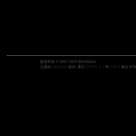
版权所有 © 2007-2025 Best Music
主题由
NeoEase
提供, 通过
XHTML 1.1
和
CSS 3
验证.
87t