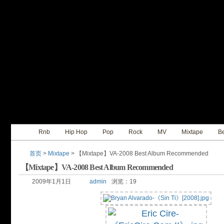
Rnb
Hip Hop
Pop
Rock
MV
Mixtape
Be
首页
>
Mixtape
> 【Mixtape】VA-2008 Best Album Recommended
【Mixtape】VA-2008 Best Album Recommended
2009年1月1日
admin
浏览：19