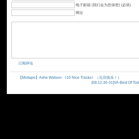
电子邮箱 (我们会为您保密) (必填)
网址
订阅评论
【Mixtape】Ashe Watson-《10 Nice Tracks》（元旦快乐！）
[08.12.30-31]VA-Best