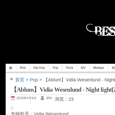
Rnb
Hip Hop
Pop
Rock
MV
Mixtape
Be
首页
>
Pop
> 【Ablum】Vidia Wesenlund - Night l
【Ablum】Vidia Wesenlund - Night light[2
2010年4月4日
译特
浏览：23
专辑歌手：Vidia Wesenlund