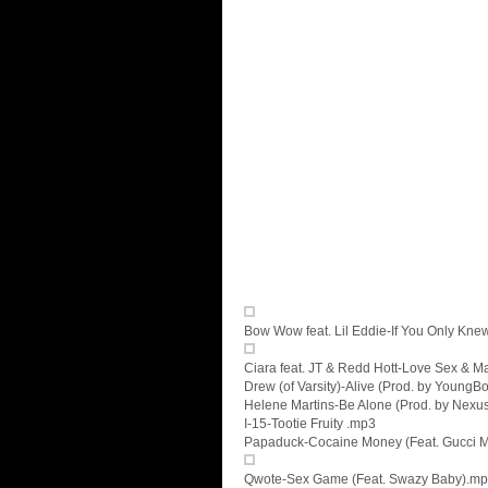
Bow Wow feat. Lil Eddie-If You Only Kne
Ciara feat. JT & Redd Hott-Love Sex & M
Drew (of Varsity)-Alive (Prod. by YoungB
Helene Martins-Be Alone (Prod. by Nexu
I-15-Tootie Fruity .mp3
Papaduck-Cocaine Money (Feat. Gucci 
Qwote-Sex Game (Feat. Swazy Baby).m