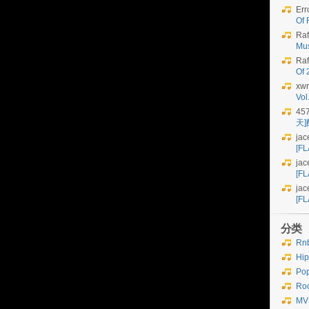
Err
Of 
Raf
Mu
Raf
Of
xwr
Vo
45
天
jac
[FL
jac
[FL
jac
[FL
分类
Rn
Hi
Po
Ro
MV