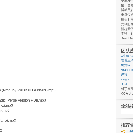
享最好
格，当
博成员
重每位
擅长和
品单曲和
新超赞
不错，
Best M
团队
tothesk
卷毛王
兔兔猫
Brandon
译特
saigo
子衿
射手
w (Prod. by Marshall Leathers).mp3
ΚС★
agic (Verse Version PDI).mp3
oyz).mp3
全站
s).mp3
搜
索：
Mane).mp3
推荐
p3
Be