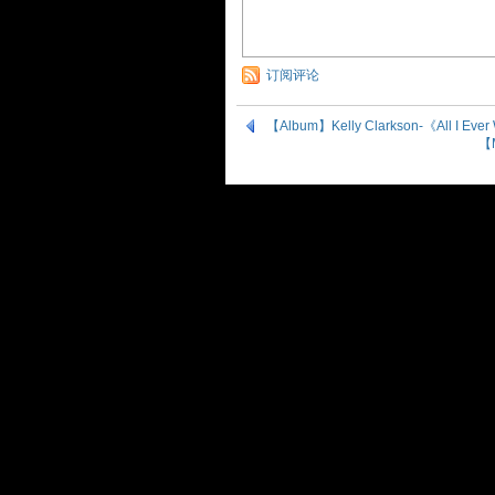
订阅评论
【Album】Kelly Clarkson-《All I Ev
【M