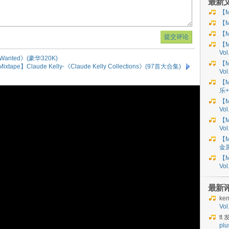
最新
【M
【M
【M
【M
Vo
er Wanted》(豪华320K)
【M
ixtape】Claude Kelly-《Claude Kelly Collections》(97首大合集)
Vo
【M
乐+
【M
Vol
【M
Vol
【M
金
【M
Vo
最新
ke
Vo
tt
发
plu