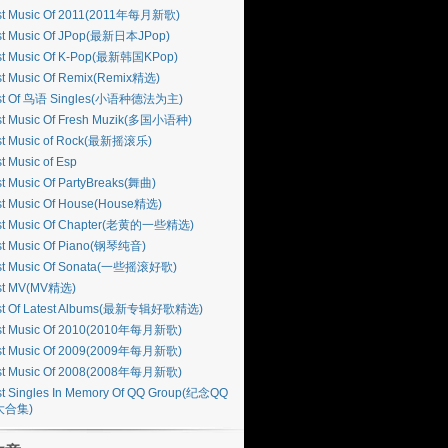
st Music Of 2011(2011年每月新歌)
st Music Of JPop(最新日本JPop)
st Music Of K-Pop(最新韩国KPop)
st Music Of Remix(Remix精选)
st Of 鸟语 Singles(小语种德法为主)
st Music Of Fresh Muzik(多国小语种)
st Music of Rock(最新摇滚乐)
t Music of Esp
t Music Of PartyBreaks(舞曲)
st Music Of House(House精选)
st Music Of Chapter(老黄的一些精选)
st Music Of Piano(钢琴纯音)
st Music Of Sonata(一些摇滚好歌)
st MV(MV精选)
st Of Latest Albums(最新专辑好歌精选)
st Music Of 2010(2010年每月新歌)
st Music Of 2009(2009年每月新歌)
st Music Of 2008(2008年每月新歌)
t Singles In Memory Of QQ Group(纪念QQ
大合集)