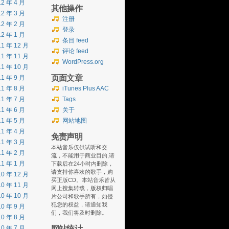
12 年 4 月
其他操作
12 年 3 月
注册
12 年 2 月
登录
12 年 1 月
条目 feed
11 年 12 月
评论 feed
11 年 11 月
WordPress.org
11 年 10 月
页面文章
11 年 9 月
11 年 8 月
iTunes Plus AAC
11 年 7 月
Tags
11 年 6 月
关于
11 年 5 月
网站地图
11 年 4 月
免责声明
11 年 3 月
本站音乐仅供试听和交
11 年 2 月
流，不能用于商业目的,请
11 年 1 月
下载后在24小时内删除，
请支持你喜欢的歌手，购
10 年 12 月
买正版CD。本站音乐皆从
10 年 11 月
网上搜集转载，版权归唱
10 年 10 月
片公司和歌手所有，如侵
犯您的权益，请通知我
10 年 9 月
们，我们将及时删除。
10 年 8 月
网站统计
10 年 7 月