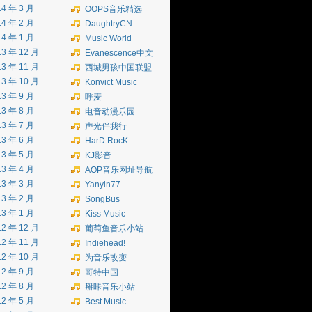
14 年 3 月
OOPS音乐精选
14 年 2 月
DaughtryCN
14 年 1 月
Music World
13 年 12 月
Evanescence中文
13 年 11 月
西城男孩中国联盟
13 年 10 月
Konvict Music
13 年 9 月
呼麦
13 年 8 月
电音动漫乐园
13 年 7 月
声光伴我行
13 年 6 月
HarD RocK
13 年 5 月
KJ影音
13 年 4 月
AOP音乐网址导航
13 年 3 月
Yanyin77
13 年 2 月
SongBus
13 年 1 月
Kiss Music
12 年 12 月
葡萄鱼音乐小站
12 年 11 月
Indiehead!
12 年 10 月
为音乐改变
12 年 9 月
哥特中国
12 年 8 月
掰咔音乐小站
12 年 5 月
Best Music