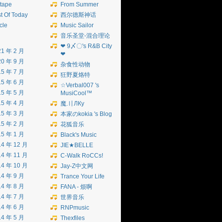
tape
From Summer
t Of Today
西尔德斯神话
icle
Music Sailor
音乐圣堂-混合理论
❤ 9〆〇's R&B City
21 年 2 月
❤
20 年 9 月
杂食性动物
15 年 7 月
狂野夏烙特
15 年 6 月
☆Verbal007 's
15 年 5 月
MusiCool™
15 年 4 月
魔.〢ЛКу
15 年 3 月
本家のkokia 's Blog
15 年 2 月
花狐音乐
15 年 1 月
Black's Music
14 年 12 月
JIE★BELLE
14 年 11 月
C-Walk RoCCs!
14 年 10 月
Jay-Z中文网
14 年 9 月
Trance Your Life
14 年 8 月
FANA - 烦啊
14 年 7 月
世界音乐
14 年 6 月
RNPmusic
14 年 5 月
Thexfiles