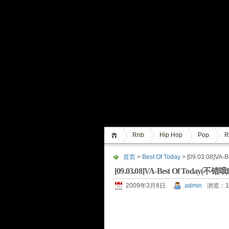
Rnb
Hip Hop
Pop
R
首页
>
Best Of Today
> [09.03.08]VA
[09.03.08]VA-Best Of Today(不
2009年3月8日
admin
浏览：1