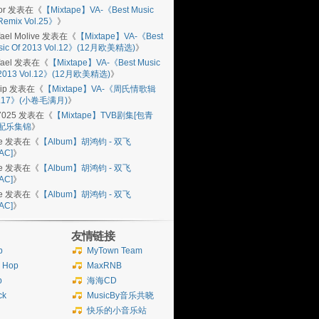
or
发表在《
【Mixtape】VA-《Best Music
Remix Vol.25》
》
ael Molive
发表在《
【Mixtape】VA-《Best
sic Of 2013 Vol.12》(12月欧美精选)
》
ael
发表在《
【Mixtape】VA-《Best Music
 2013 Vol.12》(12月欧美精选)
》
ip
发表在《
【Mixtape】VA-《周氏情歌辑
l.17》(小卷毛满月)
》
7025
发表在《
【Mixtape】TVB剧集[包青
]配乐集锦
》
e
发表在《
【Album】胡鸿钧 - 双飞
AC]
》
e
发表在《
【Album】胡鸿钧 - 双飞
AC]
》
e
发表在《
【Album】胡鸿钧 - 双飞
AC]
》
友情链接
b
MyTown Team
p Hop
MaxRNB
p
海海CD
ck
MusicBy音乐共晓
快乐的小音乐站