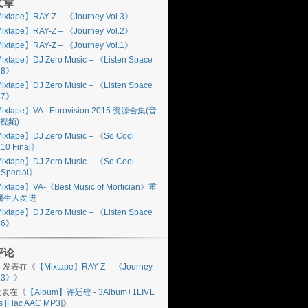
文章
ixtape】RAY-Z – 《Journey Vol.3》
ixtape】RAY-Z – 《Journey Vol.2》
ixtape】RAY-Z – 《Journey Vol.1》
ixtape】DJ Zero Music – 《Listen Space
l.8》
ixtape】DJ Zero Music – 《Listen Space
l.7》
ixtape】VA - Eurovision 2015 资源合集(音
视频)
ixtape】DJ Zero Music – 《So Cool
.10 Final》
ixtape】DJ Zero Music – 《So Cool
.Special》
ixtape】VA-《Best Music of Mortician》重
属生人勿进
ixtape】DJ Zero Music – 《Listen Space
l.6》
评论
n
发表在《
【Mixtape】RAY-Z – 《Journey
l.3》
》
表在《
【Album】许廷铿 - 3Album+1LIVE
s [Flac AAC MP3]
》