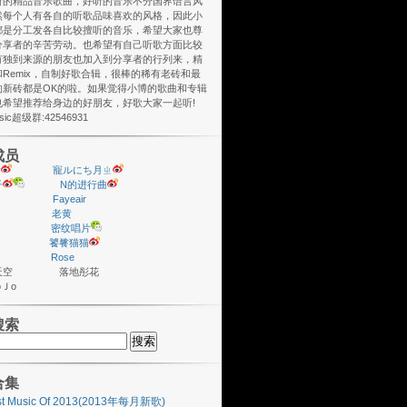
听的精品音乐歌曲，好听的音乐不分国界语言风
然每个人有各自的听歌品味喜欢的风格，因此小
都是分工发各自比较擅听的音乐，希望大家也尊
分享者的辛苦劳动。也希望有自己听歌方面比较
有独到来源的朋友也加入到分享者的行列来，精
Remix，自制好歌合辑，很棒的稀有老砖和最
的新砖都是OK的啦。如果觉得小博的歌曲和专辑
也希望推荐给身边的好朋友，好歌大家一起听!
usic超级群:42546931
成员
y
寵ルにち月ㄓ
子
N的进行曲
Fayeair
老黄
密纹唱片
饕餮猫猫
Rose
座天空 落地彤花
ＪoＪo
搜索
合集
st Music Of 2013(2013年每月新歌)