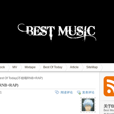
ock
MV
Mixtape
Best Of Today
Article
SiteMap
-Best Of Today(不错哦RNB+RAP)
错哦RNB+RAP)
1
阅读评论
发表评论
关于Be
Best