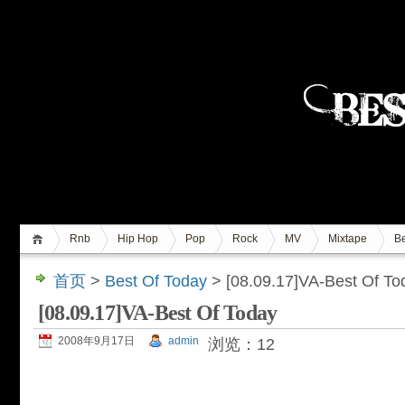
Rnb
Hip Hop
Pop
Rock
MV
Mixtape
Be
首页
>
Best Of Today
> [08.09.17]VA-Best Of To
[08.09.17]VA-Best Of Today
2008年9月17日
admin
浏览：12