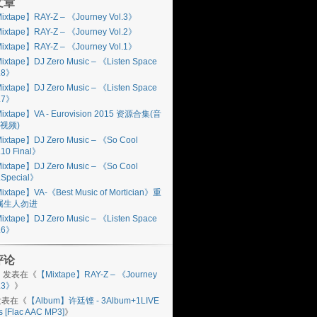
文章
ixtape】RAY-Z – 《Journey Vol.3》
ixtape】RAY-Z – 《Journey Vol.2》
ixtape】RAY-Z – 《Journey Vol.1》
ixtape】DJ Zero Music – 《Listen Space
l.8》
ixtape】DJ Zero Music – 《Listen Space
l.7》
ixtape】VA - Eurovision 2015 资源合集(音
视频)
ixtape】DJ Zero Music – 《So Cool
.10 Final》
ixtape】DJ Zero Music – 《So Cool
.Special》
ixtape】VA-《Best Music of Mortician》重
属生人勿进
ixtape】DJ Zero Music – 《Listen Space
l.6》
评论
n
发表在《
【Mixtape】RAY-Z – 《Journey
l.3》
》
表在《
【Album】许廷铿 - 3Album+1LIVE
s [Flac AAC MP3]
》