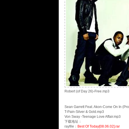
Robert (of Day 26)-Free.mp3
Sean Garrett Feat. Akon-Come On In (Pro
T-Pain-Silver & Gold.mp3
Von Sway -Teenage Love Affair.mp3
下载地址：
rayfile：
Best Of Today[08.06.02].rar