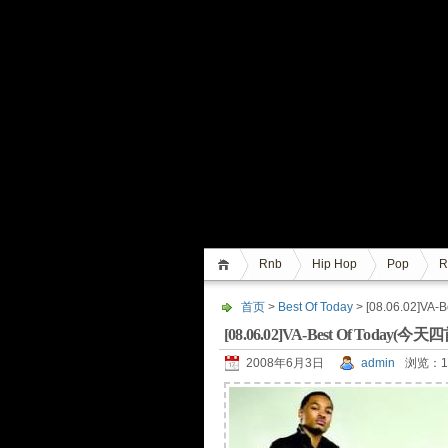
Rnb
Hip Hop
Pop
R
首页
>
Best Of Today
> [08.06.02]VA
[08.06.02]VA-Best Of Today(今天四
2008年6月3日
admin
浏览：1