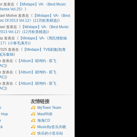
or
发表在《
【Mixtape】VA-《Best Music
Remix Vol.25》
》
ael Molive
发表在《
【Mixtape】VA-《Best
sic Of 2013 Vol.12》(12月欧美精选)
》
ael
发表在《
【Mixtape】VA-《Best Music
 2013 Vol.12》(12月欧美精选)
》
ip
发表在《
【Mixtape】VA-《周氏情歌辑
l.17》(小卷毛满月)
》
7025
发表在《
【Mixtape】TVB剧集[包青
]配乐集锦
》
e
发表在《
【Album】胡鸿钧 - 双飞
AC]
》
e
发表在《
【Album】胡鸿钧 - 双飞
AC]
》
e
发表在《
【Album】胡鸿钧 - 双飞
AC]
》
友情链接
b
MyTown Team
p Hop
MaxRNB
p
海海CD
ck
MusicBy音乐共晓
快乐的小音乐站