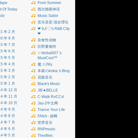
tape
From Summer
t Of Today
西尔德斯神话
icle
Music Sailor
音乐圣堂-混合理论
❤ 9〆〇's R&B City
21 年 2 月
❤
20 年 9 月
杂食性动物
15 年 7 月
狂野夏烙特
15 年 6 月
☆Verbal007 's
15 年 5 月
MusiCool™
15 年 4 月
魔.〢ЛКу
15 年 3 月
本家のkokia 's Blog
15 年 2 月
花狐音乐
15 年 1 月
Black's Music
14 年 12 月
JIE★BELLE
14 年 11 月
C-Walk RoCCs!
14 年 10 月
Jay-Z中文网
14 年 9 月
Trance Your Life
14 年 8 月
FANA - 烦啊
14 年 7 月
世界音乐
14 年 6 月
RNPmusic
14 年 5 月
Thexfiles