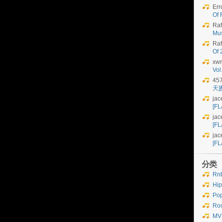
Err
Of 
Raf
Mu
Raf
Of
xwr
Vo
45
天
jac
[FL
jac
[FL
jac
[FL
分类
Rn
Hi
Po
Ro
MV