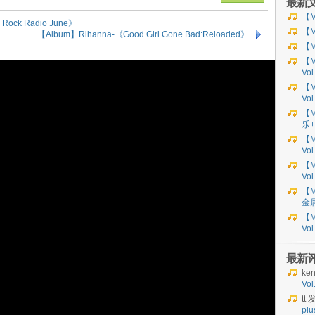
最新
【M
 Rock Radio June》
【M
【Album】Rihanna-《Good Girl Gone Bad:Reloaded》
【M
【M
Vo
【M
Vo
【M
乐+
【M
Vol
【M
Vol
【M
金
【M
Vo
最新
ke
Vo
tt
发
plu