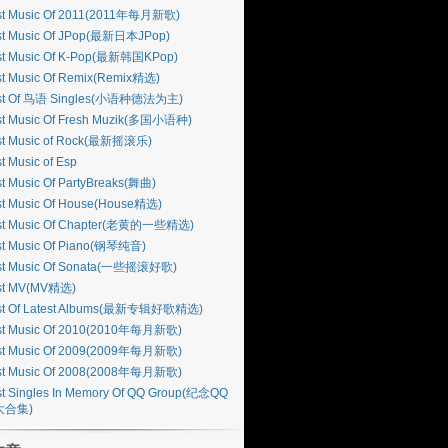
st Music Of 2011(2011年每月新歌)
st Music Of JPop(最新日本JPop)
st Music Of K-Pop(最新韩国KPop)
st Music Of Remix(Remix精选)
st Of 鸟语 Singles(小语种德法为主)
st Music Of Fresh Muzik(多国小语种)
st Music of Rock(最新摇滚乐)
t Music of Esp
t Music Of PartyBreaks(舞曲)
st Music Of House(House精选)
st Music Of Chapter(老黄的一些精选)
st Music Of Piano(钢琴纯音)
st Music Of Sonata(一些摇滚好歌)
st MV(MV精选)
st Of Latest Albums(最新专辑好歌精选)
st Music Of 2010(2010年每月新歌)
st Music Of 2009(2009年每月新歌)
st Music Of 2008(2008年每月新歌)
t Singles In Memory Of QQ Group(纪念QQ
大合集)