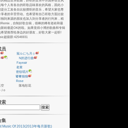
听的精品音乐歌曲，好听的音乐不分国界语言风
然每个人有各自的听歌品味喜欢的风格，因此小
都是分工发各自比较擅听的音乐，希望大家也尊
分享者的辛苦劳动。也希望有自己听歌方面比较
有独到来源的朋友也加入到分享者的行列来，精
Remix，自制好歌合辑，很棒的稀有老砖和最
的新砖都是OK的啦。如果觉得小博的歌曲和专辑
也希望推荐给身边的好朋友，好歌大家一起听!
usic超级群:42546931
成员
y
寵ルにち月ㄓ
子
N的进行曲
Fayeair
老黄
密纹唱片
饕餮猫猫
Rose
座天空 落地彤花
ＪoＪo
搜索
合集
st Music Of 2013(2013年每月新歌)