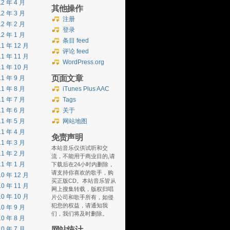
12 年 4 月
其他操作
12 年 3 月
注册
12 年 2 月
登录
12 年 1 月
条目 feed
11 年 12 月
评论 feed
11 年 11 月
WordPress.org
11 年 10 月
页面文章
11 年 9 月
11 年 8 月
iTunes Plus AAC
11 年 7 月
Tags
11 年 6 月
关于
11 年 5 月
网站地图
11 年 4 月
免责声明
11 年 3 月
本站音乐仅供试听和交
11 年 2 月
流，不能用于商业目的,请
11 年 1 月
下载后在24小时内删除，
请支持你喜欢的歌手，购
10 年 12 月
买正版CD。本站音乐皆从
10 年 11 月
网上搜集转载，版权归唱
10 年 10 月
片公司和歌手所有，如侵
犯您的权益，请通知我
10 年 9 月
们，我们将及时删除。
10 年 8 月
网站统计
10 年 7 月