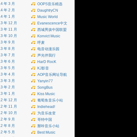
14 年 3 月
OOPS音乐精选
14 年 2 月
DaughtryCN
14 年 1 月
Music World
13 年 12 月
Evanescence中文
13 年 11 月
西城男孩中国联盟
13 年 10 月
Konvict Music
13 年 9 月
呼麦
13 年 8 月
电音动漫乐园
13 年 7 月
声光伴我行
13 年 6 月
HarD RocK
13 年 5 月
KJ影音
13 年 4 月
AOP音乐网址导航
13 年 3 月
Yanyin77
13 年 2 月
SongBus
13 年 1 月
Kiss Music
12 年 12 月
葡萄鱼音乐小站
12 年 11 月
Indiehead!
12 年 10 月
为音乐改变
12 年 9 月
哥特中国
12 年 8 月
掰咔音乐小站
12 年 5 月
Best Music