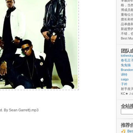
享最好
格，当
博成员
重每位
擅长和
品单曲和
新超赞
不错，
Best M
团队
tothesk
卷毛王
兔兔猫
Brandon
译特
saigo
子衿
射手
ΚС★
全站
d. By Sean Garrett).mp3
搜
索：
推荐
Be